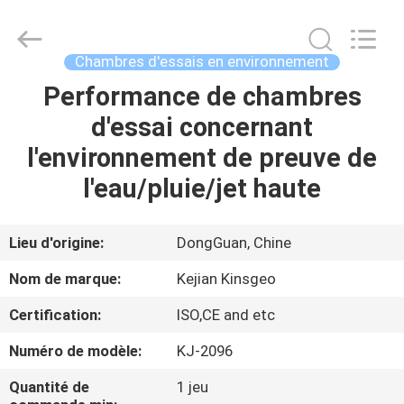
2026
GUANGDONG
KEJIAN
INSTRUMENT
CO.,LTD.
Chambres d'essais en environnement
All
Rights
Reserved.
Performance de chambres
MAISON
d'essai concernant
DES
l'environnement de preuve de
PRODUITS
l'eau/pluie/jet haute
AU
Lieu d'origine:
DongGuan, Chine
SUJET
Nom de marque:
Kejian Kinsgeo
DE
Certification:
ISO,CE and etc
NOUS
Numéro de modèle:
KJ-2096
VISITE
Quantité de
1 jeu