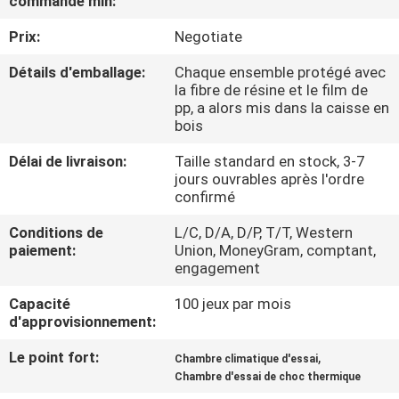
commande min:
D'USINE
Prix:
Negotiate
CONTRÔLE
Détails d'emballage:
Chaque ensemble protégé avec
la fibre de résine et le film de
DE
pp, a alors mis dans la caisse en
bois
QUALITÉ
Délai de livraison:
Taille standard en stock, 3-7
jours ouvrables après l'ordre
CONTACTEZ-
confirmé
NOUS
Conditions de
L/C, D/A, D/P, T/T, Western
paiement:
Union, MoneyGram, comptant,
engagement
DEMANDEZ
UNE
Capacité
100 jeux par mois
d'approvisionnement:
CITATION
Le point fort:
,
Chambre climatique d'essai
Chambre d'essai de choc thermique
PLAN