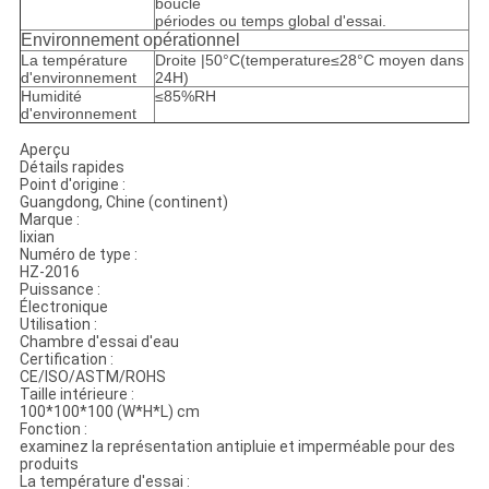
boucle
périodes ou temps global d'essai.
Environnement opérationnel
La température
Droite
|
50°C(
temperature≤28°C moyen dans
d'environnement
24H)
Humidité
≤85%RH
d'environnement
Aperçu
Détails rapides
Point d'origine :
Guangdong, Chine (continent)
Marque :
lixian
Numéro de type :
HZ-2016
Puissance :
Électronique
Utilisation :
Chambre d'essai d'eau
Certification :
CE/ISO/ASTM/ROHS
Taille intérieure :
100*100*100 (W*H*L) cm
Fonction :
examinez la représentation antipluie et imperméable pour des
produits
La température d'essai :