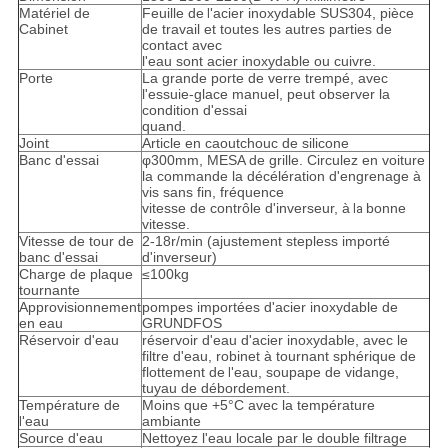
Matériel de
Feuille
de
acier inoxydable SUS304, pièce
l'
Cabinet
de travail et toutes les autres parties de
contact avec
l'eau sont acier inoxydable ou cuivre.
Porte
La grande porte de verre trempé, avec
l'essuie-glace manuel, peut observer la
condition d'essai
quand.
Joint
Article en caoutchouc de silicone
Banc d'essai
φ300mm, MESA de grille. Circulez en voiture
la commande la décélération d'engrenage à
vis sans fin, fréquence
vitesse de contrôle
d'inverseur
,
à
bonne
la
vitesse.
Vitesse de tour de
2-18r/min
(
ajustement stepless importé
banc d'essai
d'inverseur
)
Charge de plaque
≤100kg
tournante
Approvisionnement
pompes importées d'acier inoxydable de
en eau
GRUNDFOS
Réservoir d'eau
réservoir d'eau d'acier inoxydable, avec le
filtre d'eau, robinet à tournant sphérique de
flottement de
eau, soupape de vidange,
l'
tuyau de débordement.
Température de
Moins que +5°C avec la température
eau
ambiante
l'
Source d'eau
Nettoyez l'eau locale par le double filtrage