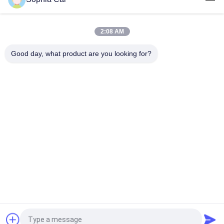
±0,3°C
Chambre d'essai environnementale industrielle 200-500
2:08 AM
degrés centigrades avec contrôle par micro-ordinateur PID et
taille personnalisée
Good day, what product are you looking for?
Catégories populaires
Tous
Machines D'essai 
Équipement De Test 
Universelles
D'adhérence De Peau
Machine De 
Température 
Revêtement De 
Humidité Chambre 
Laboratoire
D'essai
Équipement D'essai 
Chambres D'essais 
De Paquet
En Environnement
Machine D'essai En 
Machine D'essai En 
Plastique
Caoutchouc
Demandez un devis