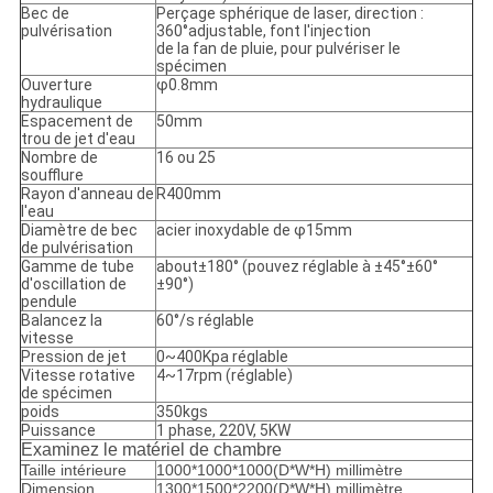
Bec de
Perçage sphérique de laser, direction :
pulvérisation
360°adjustable, font l'injection
de la fan de pluie, pour pulvériser le
spécimen
Ouverture
φ0.8mm
hydraulique
Espacement de
50mm
trou de jet d'eau
Nombre de
16 ou 25
soufflure
Rayon d'anneau de
R400mm
l'eau
Diamètre de bec
acier inoxydable de φ15mm
de pulvérisation
Gamme de tube
about±180° (pouvez réglable à ±45°±60°
d'oscillation de
±90°)
pendule
Balancez la
60°/s réglable
vitesse
Pression de jet
0~400Kpa réglable
Vitesse rotative
4~17rpm (réglable)
de spécimen
poids
350kgs
Puissance
1 phase, 220V, 5KW
Examinez le matériel de chambre
Taille intérieure
1000*1000*1000
(
D*W*H
)
millimètre
Dimension
1300*1500*2200
(
D*W*H
)
millimètre