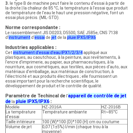
3.
le type B de machine peut faire le contenu d'essai à partir de
la
droite | la chaleur de 85 °C, la température à
l'
essai que produit
de température de
l'
eau le haut une pression négative, font un
essai plus précis. (MIL-STD).
Norme correspondante :
Le rassemblement JIS D0203, D5500, SAE J585e, CNS 7138
d'
instrument
d'
essai
de
jet
de
la
pluie IPX5/IPX6
Industries applicables :
Cet
instrument d'essai d'eau IPX1/2/3/4
appliqué aux
plastiques, au caoutchouc, à
la
peinture, aux revêtements, à
l'
encre d'imprimerie, au papier, aux pharmaceutiques, à
la
nourriture, aux cosmétiques, aux textiles, aux pièces d'auto, aux
matériaux d'emballage, aux matériaux de construction, à
l'
électricité et aux produits électriques ; elle fournissent un
essai important pour la recherche scientifique, le
développement de produit et le contrôle de qualité.
Paramètre de Techincal de
appareil de contrôle de jet
l'
de
pluie IPX5/IPX6
:
la
Modèle
HZ-2016A
HZ-2016B
La température
Température ambiante
Rt~85°C
d'essai
Taille intérieure
100 (W)*100 (D)*100 (H) cm ou coutume
Volume de jet
0,07 (1±5%) l/min (chaque trou à la
moyenne)