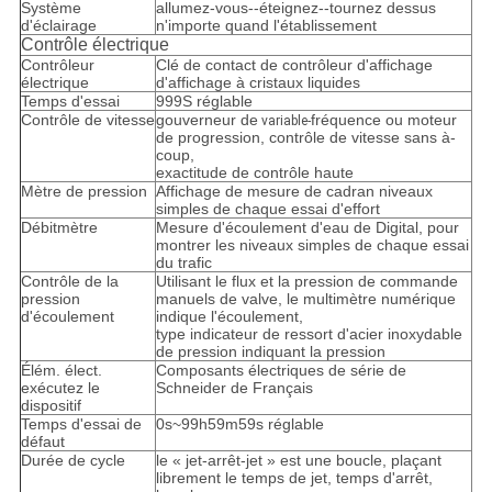
Système
allumez-vous--éteignez--tournez dessus
d'éclairage
n'importe quand l'établissement
Contrôle électrique
Contrôleur
Clé de contact de contrôleur d'affichage
électrique
d'affichage à cristaux liquides
Temps d'essai
999S réglable
Contrôle de vitesse
gouverneur de
fréquence ou moteur
variable-
de progression, contrôle de vitesse sans à-
coup,
exactitude de contrôle haute
Mètre de pression
Affichage de mesure de cadran niveaux
simples de chaque essai d'effort
Débitmètre
Mesure d'écoulement d'eau de Digital, pour
montrer les niveaux simples de chaque essai
du trafic
Contrôle de la
Utilisant le flux et la pression de commande
pression
manuels de valve, le multimètre numérique
d'écoulement
indique l'écoulement,
type indicateur de ressort d'acier inoxydable
de pression indiquant la pression
Élém. élect.
Composants électriques de série de
exécutez le
Schneider de Français
dispositif
Temps d'essai de
0s~99h59m59s
réglable
défaut
Durée de cycle
le « jet-arrêt-jet » est une boucle
,
plaçant
librement le temps de jet, temps d'arrêt,