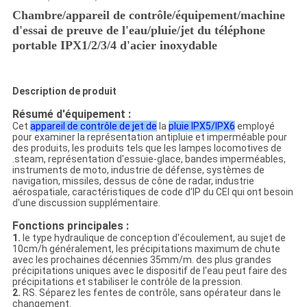
Chambre/appareil de contrôle/équipement/machine
d'essai de preuve de l'eau/pluie/jet du téléphone
portable IPX1/2/3/4 d'acier inoxydable
Description de produit
Résumé d'équipement :
Cet
appareil de contrôle de jet de
la
pluie IPX5/IPX6
employé
pour examiner la représentation antipluie et imperméable pour
des produits, les produits tels que les lampes locomotives de
.steam, représentation d'essuie-glace, bandes imperméables,
instruments de moto, industrie de défense, systèmes de
navigation, missiles, dessus de cône de radar, industrie
aérospatiale, caractéristiques de code d'IP du CEI qui ont besoin
d'une discussion supplémentaire.
Fonctions principales :
1.
le type hydraulique de conception d'écoulement, au sujet de
10cm/h généralement, les précipitations maximum de chute
avec les prochaines décennies 35mm/m. des plus grandes
précipitations uniques avec le dispositif de
l'
eau peut faire des
précipitations et stabiliser le contrôle de la pression.
2.
RS. Séparez les fentes de contrôle, sans opérateur dans le
changement.