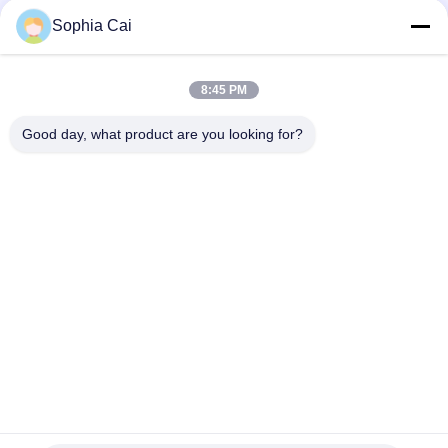
l'essai 80KG en caoutchouc
Sophia Cai
coupeur manuel de épluchage témoin de force de 25mm,
machine d'essai de tension en caoutchouc de L410mm
8:45 PM
Machine d'essai en caoutchouc d'OIN pour la longueur de
échantillonnage en caoutchouc du film 300mm
Good day, what product are you looking for?
Catégories populaires
Tous
Machines D'essai 
Équipement De Test 
Universelles
D'adhérence De Peau
Machine De 
Température 
Revêtement De 
Humidité Chambre 
Laboratoire
D'essai
Équipement D'essai 
Chambres D'essais 
De Paquet
En Environnement
Machine D'essai En 
Machine D'essai En 
Plastique
Caoutchouc