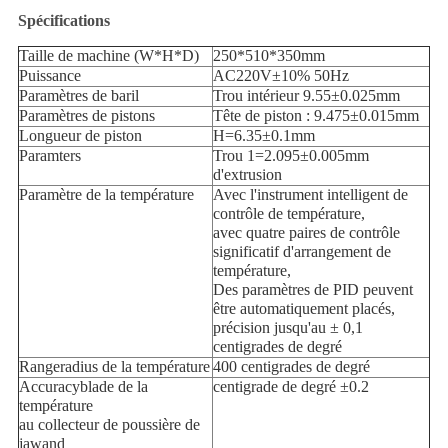
Spécifications
Taille de machine (W*H*D)
250*510*350mm
Puissance
AC220V±10% 50Hz
Paramètres de baril
Trou intérieur 9.55±0.025mm
Paramètres de pistons
Tête de piston : 9.475±0.015mm
Longueur de piston
H=6.35±0.1mm
Paramters
Trou 1=2.095±0.005mm
d'extrusion
Paramètre de la température
Avec l'instrument intelligent de
contrôle de température,
avec quatre paires de contrôle
significatif d'arrangement de
température,
Des paramètres de PID peuvent
être automatiquement placés,
précision jusqu'au ± 0,1
centigrades de degré
Rangeradius de la température
400 centigrades de degré
Accuracyblade de la
centigrade de degré ±0.2
température
au collecteur de poussière de
jawand