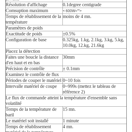
Résolution d'affichage
0.1degree centigrade
Comsuption maximum
< 600W="">
Temps de rétablissement de la
moins de 4 mn.
température
Paramètres de poids
Exactitude de poids
±0.5%
Configuration de base
0.325kg, 1.kg, 2.1kg, 3.kg, 5.kg,
10.0kg, 12.kg, 21.6kg
Placez la détection
Faites une boucle la distance
30mm
d'en haut et en bas
Précision de contrôle
± 0.1mm
Examinez le contrôle de flux
Périodes de couper le matériel
0~10 fois
Intervalle matériel de coupe
0~999s (mettez le tableau de
référence 2)
Le flux de commande atteint la température d'ensemble sans
volatilité
Temps de la température de
15 mn.
baril
Le matériel soit installé
1 minute
Temps de rétablissement
4 mn.