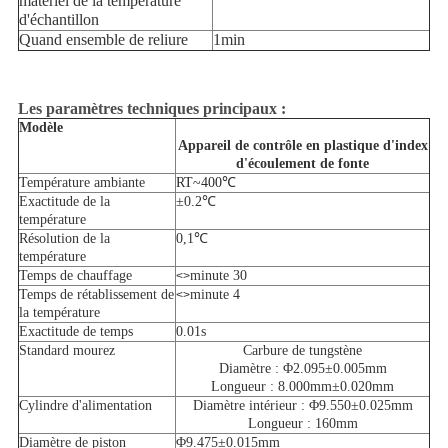
matériel de la température
d'échantillon
Quand ensemble de reliure
1min
Les paramètres techniques principaux :
Modèle
Appareil de contrôle en plastique d'index
d'écoulement de fonte
Température ambiante
RT~400℃
Exactitude de la
±0.2℃
température
Résolution de la
0,1℃
température
Temps de chauffage
minute 30
<>
Temps de rétablissement de
minute 4
<>
la température
Exactitude de temps
0.01s
Standard mourez
Carbure de tungstène
Diamètre : Φ2.095±0.005mm
Longueur : 8.000mm±0.020mm
Cylindre d'alimentation
Diamètre intérieur : Φ9.550±0.025mm
Longueur : 160mm
Diamètre de piston
Φ9.475±0.015mm