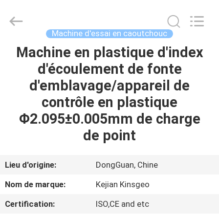
2026
GUANGDONG
KEJIAN
INSTRUMENT
CO.,LTD.
Machine d'essai en caoutchouc
All
Rights
Reserved.
Machine en plastique d'index
MAISON
d'écoulement de fonte
DES
d'emblavage/appareil de
PRODUITS
contrôle en plastique
Φ2.095±0.005mm de charge
AU
de point
SUJET
DE
Lieu d'origine:
DongGuan, Chine
NOUS
Nom de marque:
Kejian Kinsgeo
Certification:
ISO,CE and etc
VISITE