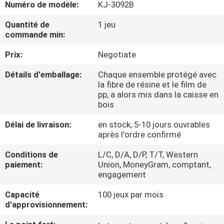
Numéro de modèle:
KJ-3092B
D'USINE
Quantité de
1 jeu
commande min:
CONTRÔLE
Prix:
Negotiate
DE
QUALITÉ
Détails d'emballage:
Chaque ensemble protégé avec
la fibre de résine et le film de
pp, a alors mis dans la caisse en
CONTACTEZ-
bois
NOUS
Délai de livraison:
en stock, 5-10 jours ouvrables
après l'ordre confirmé
DEMANDEZ
Conditions de
L/C, D/A, D/P, T/T, Western
paiement:
Union, MoneyGram, comptant,
UNE
engagement
CITATION
Capacité
100 jeux par mois
d'approvisionnement:
PLAN