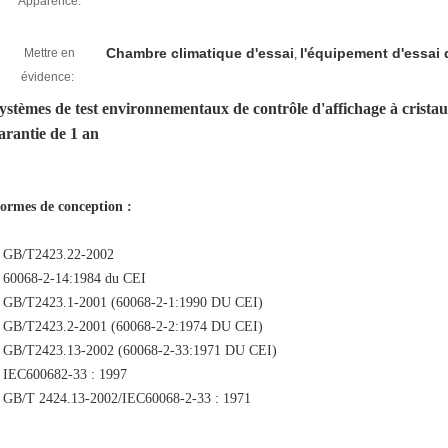
Apparence:
Chambre climatique d'essai
l'équipement d'essai
Mettre en
,
évidence:
ystèmes de test environnementaux de contrôle d'affichage à crista
arantie de 1 an
ormes de conception :
GB/T2423.22-2002
.
60068-2-14:1984 du CEI
.
GB/T2423.1-2001 (60068-2-1:1990 DU CEI)
.
GB/T2423.2-2001 (60068-2-2:1974 DU CEI)
.
GB/T2423.13-2002 (60068-2-33:1971 DU CEI)
.
IEC600682-33 : 1997
.
GB/T 2424.13-2002/IEC60068-2-33 : 1971
.