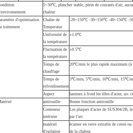
ondition
5~30℃, plancher stable, plein de courants d'air, auc
'environnement
chaleur
aramètre d'optimisation
Chaîne de
-20~150℃ -30~150℃ -40~150℃ -
u traitement
Temperatur
Uniformité de
±1.0℃
la température
Fluctuation de
±0.5℃
la température
Temps de
20℃/min le plus rapide maximum (à 
chauffage
Temps de
3℃/min, 5℃/min, 10℃/min, 15℃/min
refroidissement
Aspect
laminez à froid les tôles d'acier, arc c
atériel
antirouille
Bonne fonction antirouille
Conteneur
Les plaques d'acier de SUS304/2B, les
intérieur
par l'arc
matériel
écumer en verre extrafin de coton ou
d'isolation
de la chaleur