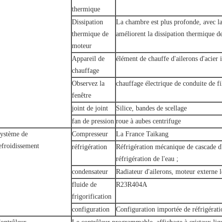
thermique
Dissipation
La chambre est plus profonde, avec l
thermique de
améliorent la dissipation thermique d
moteur
Appareil de
élément de chauffe d'ailerons d'acier
chauffage
Observez la
chauffage électrique de conduite de f
fenêtre
joint de joint
Silice, bandes de scellage
fan de pression
roue à aubes centrifuge
ystème de
Compresseur
La France Taikang
efroidissement
réfrigération
Réfrigération mécanique de cascade d
réfrigération de l'eau ;
condensateur
Radiateur d'ailerons, moteur externe l
fluide de
R23R404A
frigorification
configuration
Configuration importée de réfrigérati