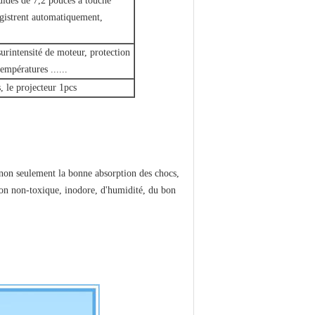
uides de 7,2 pouces a touché
egistrent automatiquement,
 surintensité de moteur, protection
empératures ......
, le projecteur 1pcs
a non seulement la bonne absorption des chocs,
sion non-toxique, inodore, d'humidité, du bon