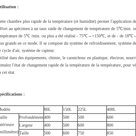
tilisation :
ette chambre plus rapide de la température (et humidité) permet l'application de
ffort au spécimen à un taux raide de changement de température de 5℃/min. o
empérature de 5℃ /min. ou plus a été réalisé - 75℃⇔+150℃, et de - de 18℃⇔
lus grands en ce mode. Il se compose du système de refroidissement, système 
e cycle d'air, système de capteur.
tilisé dans des équipements, chimie, le caoutchouc en plastique, électron, nourrit
imulez l'état de changement rapide de la température de la température, pour vé
n cet état.
pécifications :
odèle
80L
150L
225L
408L
aille
Profondément
400
500
500
600
ntérieure
Largeur
400
500
600
800
millimètre)
Taille
500
600
750
850