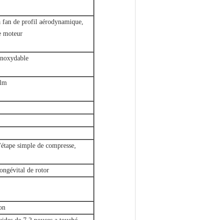
a fan de profil aérodynamique,
e moteur
 inoxydable
ilm
'étape simple de compresse,
ongévital de rotor
on