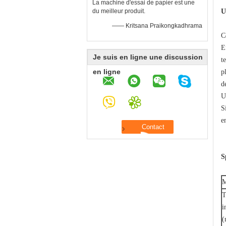
La machine d'essai de papier est une
du meilleur produit.
U
—— Kritsana Praikongkadhrama
C
E
Je suis en ligne une discussion
t
en ligne
p
d
U
S
e
S
M
T
i
(