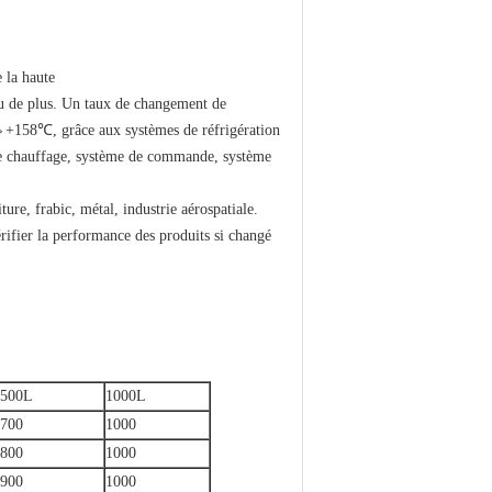
 la haute
u de plus. Un taux de changement de
+158℃, grâce aux systèmes de réfrigération
de chauffage, système de commande, système
ure, frabic, métal, industrie aérospatiale.
rifier la performance des produits si changé
500L
1000L
700
1000
800
1000
900
1000