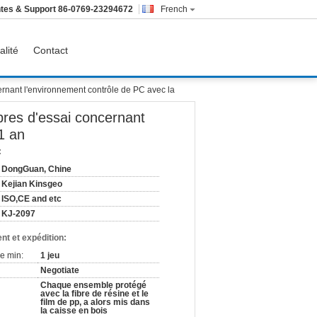
tes & Support
86-0769-23294672
French
alité
Contact
ernant l'environnement contrôle de PC avec la
bres d'essai concernant
1 an
:
DongGuan, Chine
Kejian Kinsgeo
ISO,CE and etc
KJ-2097
nt et expédition:
e min:
1 jeu
Negotiate
Chaque ensemble protégé
avec la fibre de résine et le
film de pp, a alors mis dans
la caisse en bois