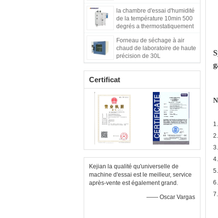
de changement rapide
la chambre d'essai d'humidité
de la température 10min 500
degrés a thermostatiquement
commandé le four
Forneau de séchage à air
chaud de laboratoire de haute
S
précision de 30L
g
Certificat
N
1
2
3
4
Kejian la qualité qu'universelle de
5
machine d'essai est le meilleur, service
6
après-vente est également grand.
7
—— Oscar Vargas