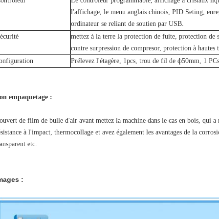
ontrôleur
Le contrôleur programmable, affichage à cristaux liq
l'affichage, le menu anglais chinois, PID Seting, enr
ordinateur se reliant de soutien par USB.
écurité
mettez à la terre la protection de fuite, protection de
contre surpression de compresor, protection à hautes t
onfiguration
Prélevez l'étagère, 1pcs, trou de fil de ф50mm, 1 PCs
on empaquetage :
ouvert de film de bulle d'air avant mettez la machine dans le cas en bois, qui 
ésistance à l'impact, thermocollage et avez également les avantages de la corro
ransparent etc.
mages :