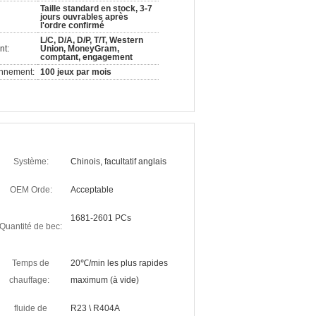
Taille standard en stock, 3-7
jours ouvrables après
l'ordre confirmé
L/C, D/A, D/P, T/T, Western
nt:
Union, MoneyGram,
comptant, engagement
onnement:
100 jeux par mois
Système:
Chinois, facultatif anglais
OEM Orde:
Acceptable
1681-2601 PCs
Quantité de bec:
Temps de
20℃/min les plus rapides
chauffage:
maximum (à vide)
fluide de
R23 \ R404A