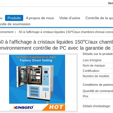
Ven
çu
Produits
A propos de nous
Visite d'usine
Contrôle de la qu
nde de soumission
ronnement
-50 à l'affichage à cristaux liquides 150℃/aux chambres d'essai conc
50 à l'affichage à cristaux liquides 150℃/aux cham
'environnement contrôle de PC avec la garantie de 
Détails sur le produit
Lieu d'origine:
Nom de marque:
Certification:
Numéro de modèle:
Conditions de paieme
Quantité de command
Prix:
Détails d'emballage: