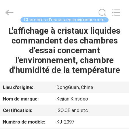
2026
GUANGDONG
KEJIAN
INSTRUMENT
CO.,LTD.
Chambres d'essais en environnement
All
Rights
Reserved.
L'affichage à cristaux liquides
MAISON
commandent des chambres
DES
d'essai concernant
PRODUITS
l'environnement, chambre
d'humidité de la température
AU
SUJET
Lieu d'origine:
DongGuan, Chine
DE
Nom de marque:
Kejian Kinsgeo
NOUS
Certification:
ISO,CE and etc
Numéro de modèle:
KJ-2097
VISITE