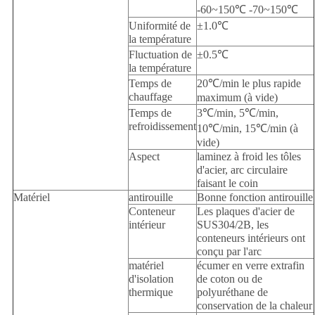
-60~150℃ -70~150℃
Uniformité de
±1.0℃
la température
Fluctuation de
±0.5℃
la température
Temps de
20℃/min le plus rapide
chauffage
maximum (à vide)
Temps de
3℃/min, 5℃/min,
refroidissement
10℃/min, 15℃/min (à
vide)
Aspect
laminez à froid les tôles
d'acier, arc circulaire
faisant le coin
Matériel
antirouille
Bonne fonction antirouille
Conteneur
Les plaques d'acier de
intérieur
SUS304/2B, les
conteneurs intérieurs ont
conçu par l'arc
matériel
écumer en verre extrafin
d'isolation
de coton ou de
thermique
polyuréthane de
conservation de la chaleur