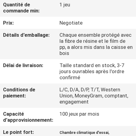
D'USINE
Quantité de
1 jeu
commande min:
Prix:
Negotiate
CONTRÔLE
DE
Détails d'emballage:
Chaque ensemble protégé avec
la fibre de résine et le film de
QUALITÉ
pp, a alors mis dans la caisse en
bois
CONTACTEZ-
Délai de livraison:
Taille standard en stock, 3-7
jours ouvrables après l'ordre
NOUS
confirmé
Conditions de
L/C, D/A, D/P, T/T, Western
DEMANDEZ
paiement:
Union, MoneyGram, comptant,
engagement
UNE
CITATION
Capacité
100 jeux par mois
d'approvisionnement:
Le point fort:
,
PLAN
Chambre climatique d'essai