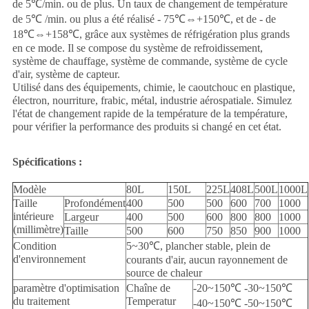
de 5℃/min. ou de plus. Un taux de changement de température
de 5℃ /min. ou plus a été réalisé - 75℃⇔+150℃, et de - de
18℃⇔+158℃, grâce aux systèmes de réfrigération plus grands
en ce mode. Il se compose du système de refroidissement,
système de chauffage, système de commande, système de cycle
d'air, système de capteur.
Utilisé dans des équipements, chimie, le caoutchouc en plastique,
électron, nourriture, frabic, métal, industrie aérospatiale. Simulez
l'état de changement rapide de la température de la température,
pour vérifier la performance des produits si changé en cet état.
Spécifications :
Modèle
80L
150L
225L
408L
500L
1000L
Taille
Profondément
400
500
500
600
700
1000
intérieure
Largeur
400
500
600
800
800
1000
(millimètre)
Taille
500
600
750
850
900
1000
Condition
5~30℃, plancher stable, plein de
d'environnement
courants d'air, aucun rayonnement de
source de chaleur
paramètre d'optimisation
Chaîne de
-20~150℃ -30~150℃
du traitement
Temperatur
-40~150℃ -50~150℃