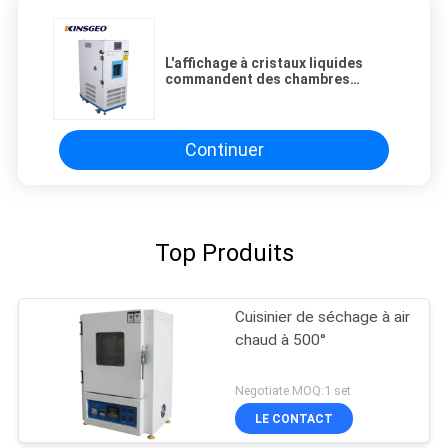
L'affichage à cristaux liquides
commandent des chambres
d'essai concernant
l'environnement, chambre
d'humidité de la température
Continuer
Top Produits
Cuisinier de séchage à air
chaud à 500°
Negotiate MOQ:1 set
LE CONTACT