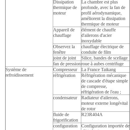
Dissipation
La chambre est plus
thermique de
profonde, avec la fan de
moteur
profil aérodynamique,
améliorent la dissipation
thermique de moteur
Appareil de
élément de chauffe
chauffage
d'ailerons d'acier
inoxydable
Observez la
chauffage électrique de
fenêtre
conduite de film
joint de joint
Silice, bandes de scellage
fan de pression
roue à aubes centrifuge
Système de
Compresseur
La France Taikang
refroidissement
réfrigération
Réfrigération mécanique
de cascade d'étape simple
de compresse,
réfrigération de l'eau ;
condensateur
Radiateur d'ailerons,
moteur externe longévital
de rotor
fluide de
R23R404A
frigorification
configuration
Configuration importée de