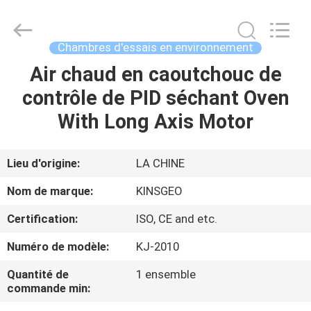
2026
GUANGDONG
KEJIAN
INSTRUMENT
CO.,LTD.
Chambres d'essais en environnement
All
Rights
Reserved.
Air chaud en caoutchouc de
MAISON
contrôle de PID séchant Oven
DES
With Long Axis Motor
PRODUITS
Lieu d'origine:
LA CHINE
AU
Nom de marque:
KINSGEO
SUJET
Certification:
ISO, CE and etc.
DE
Numéro de modèle:
KJ-2010
NOUS
Quantité de
1 ensemble
commande min:
VISITE