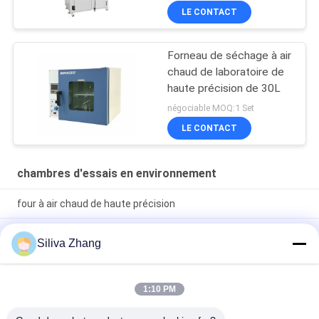
LE CONTACT
Forneau de séchage à air
chaud de laboratoire de
haute précision de 30L
négociable MOQ:1 Set
LE CONTACT
chambres d'essais en environnement
four à air chaud de haute précision
Forneau de précision de laboratoire à 200° avec système de
Siliva Zhang
chauffage PID+S.S.R, acier inoxydable SUS 304 et précision
±0,3°C
Chambre d'essai environnementale industrielle 200-500
1:10 PM
degrés centigrades avec contrôle par micro-ordinateur PID et
taille personnalisée