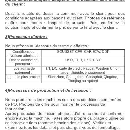
du client :
Dessins relatifs de dessin à confirmer avec le client pour des
conditions adaptées aux besoins du client. Photoes de référence
d'offre pour montrer l'aspect de proucts. Puis, confirmez la
solution finale et confirmer le prix de vente final avec le client.
3)Processus d'ordre :
Nous offrons au-dessous du terme d'affaires :
Conditions de
GOUSSET, CFR, CAF, EXW, DDP
livraison admises :
Devise admise de
USD, EUR, HKD, CNY
paiement :
Type admis de
T/T, L/C, carte de crédit, Paypal, Western Union,
paiement :
argent liquide, engagement
Le port le plus proche :
Shenzhen, Guangzhou, Changhaï, Qingdao,
Tianjing ou rquired
4)Processus de production et de livraison :
Nous produirons les machines selon des conditions confirmées
de PO. Photoes de offre pour montrer le processus de
fabrication.
Après production de finition, photoes d'offre au client à confirmer
encore avec la machine. Faites alors propre calibrage d'usine ou
calibrage de tiers (comme besoins des clients). Vérifiez et
examinez tous les détails et puis chargez-vous de l'emballage.