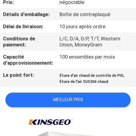
Prix:
négociable
D'USINE
Détails d'emballage:
Boîte de contreplaqué
CONTRÔLE
Délai de livraison:
10 jours après ordre
DE
Conditions de
L/C, D/A, D/P, T/T, Western
QUALITÉ
paiement:
Union, MoneyGram
Capacité
100 ensembles par mois
d'approvisionnement:
CONTACTEZ-
NOUS
Le point fort:
,
Étuve d'air chaud de contrôle de PID
Étuve de l'air SUS304 chaud
DEMANDEZ
MEILLEUR PRIX
UNE
CITATION
PLAN