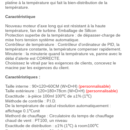
platine à la température qui fait la bien-distribution de la
température.
Caractéristique
Nouveau moteur d'axe long qui est résistant à la haute
température, fan de turbine. Emballage de Sillcon
Protection superbe de la température : de dépasser-charge de
mise hors tension système automatique.
Contrôleur de température : Contrôleur d'ordinateur de PID, la
température constante, la température compenser rapidement.
Minuterie : la minuterie quand la température va, panne avec le
délai d'alerte est CORRECTE.
Choisissez le vitrail par les exigences de clients, concevez le
macine par les exigences du client.
Caractéristiques :
Taille interne : 90×120×60CM (W×D×H)
(personnalisable)
Taille extérieure : 120×180×78cm (W×D×H)
(personnalisable)
Exactitude : à-pièce 100ml 100℃ de ±1% (1℃)
Méthode de contrôle : P.I.D.
De la température de calcul résolution automatiquement :
affichage 0.1℃unit
Methord de chauffage : Circulatoire du temps de chauffage
chaud de vent : PT100, un niveau
Exactitude de distribution : ±1% (1℃) à room100℃