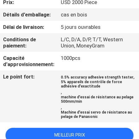
Prix:
USD 2000 Piece
D'USINE
Détails d'emballage:
cas en bois
CONTRÔLE
Délai de livraison:
5 jours ouvrables
DE
Conditions de
L/C, D/A, D/P, T/T, Western
QUALITÉ
paiement:
Union, MoneyGram
Capacité
1000pcs
d'approvisionnement:
CONTACTEZ-
NOUS
Le point fort:
,
0.5% accuracy adhesive strength tester
5% appareils de contrôle de force
adhésive d'exactitude
,
DEMANDEZ
machine d'essai de résistance au pelage
500mm/min
UNE
,
Machine d'essai servo de résistance au
CITATION
pelage de Panasonic
MEILLEUR PRIX
PLAN