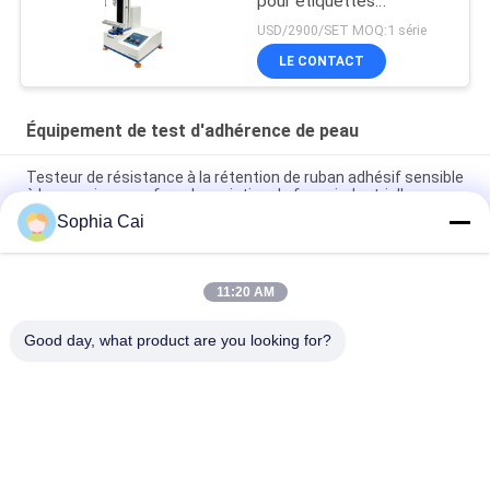
pour étiquettes
adhésives avec affichage
USD/2900/SET MOQ:1 série
numérique et logiciel PC
LE CONTACT
Équipement de test d'adhérence de peau
Testeur de résistance à la rétention de ruban adhésif sensible
à la pression pour four de maintien de force industrielle
Sophia Cai
ASTM D790 Machine d'essai de flexion à trois points standard
pour la détection de la résistance à la flexion des plastiques
11:20 AM
Machines d'essai universelles du moteur à courant alternatif
850mm UTM 2020
Good day, what product are you looking for?
Catégories populaires
Tous
Machines D'essai 
Équipement De Test 
Universelles
D'adhérence De Peau