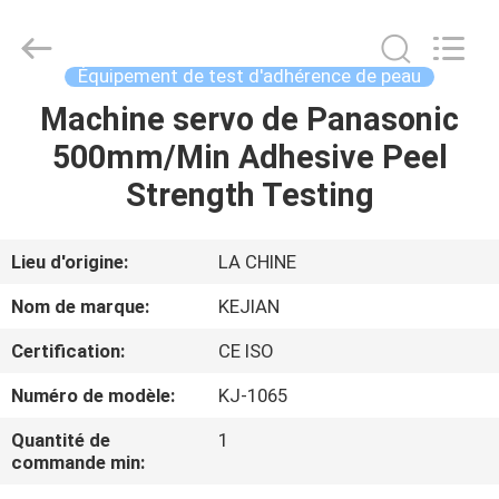
2026
GUANGDONG
KEJIAN
INSTRUMENT
CO.,LTD.
Équipement de test d'adhérence de peau
All
Rights
Reserved.
Machine servo de Panasonic
MAISON
500mm/Min Adhesive Peel
DES
Strength Testing
PRODUITS
Lieu d'origine:
LA CHINE
AU
Nom de marque:
KEJIAN
SUJET
Certification:
CE ISO
DE
Numéro de modèle:
KJ-1065
NOUS
Quantité de
1
commande min:
VISITE