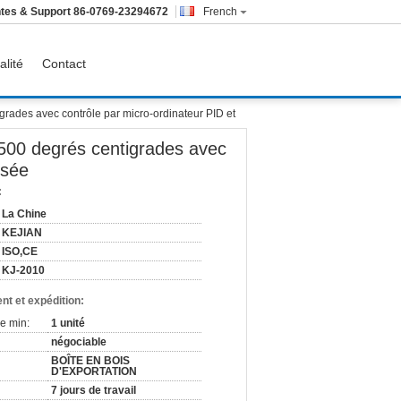
tes & Support
86-0769-23294672
French
alité
Contact
rades avec contrôle par micro-ordinateur PID et
-500 degrés centigrades avec
isée
:
La Chine
KEJIAN
ISO,CE
KJ-2010
nt et expédition:
e min:
1 unité
négociable
BOÎTE EN BOIS
D'EXPORTATION
7 jours de travail