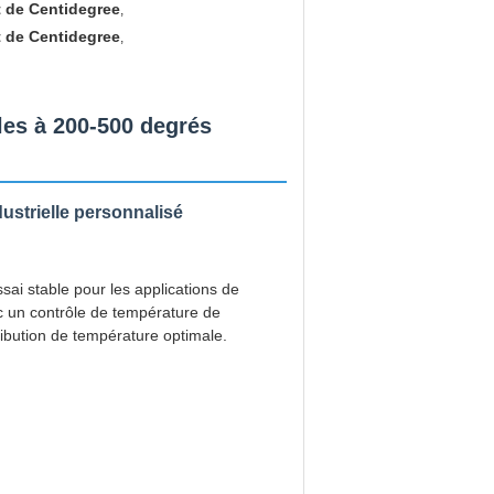
 de Centidegree
,
 de Centidegree
,
les à 200-500 degrés
ustrielle personnalisé
sai stable pour les applications de
c un contrôle de température de
ribution de température optimale.