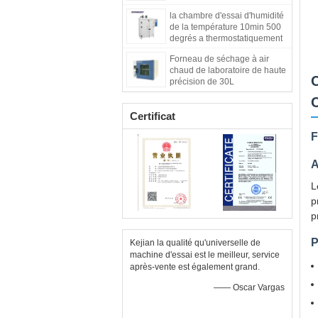
de changement rapide
la chambre d'essai d'humidité
de la température 10min 500
degrés a thermostatiquement
commandé le four
Forneau de séchage à air
chaud de laboratoire de haute
C
précision de 30L
Certificat
F
A
L
p
p
P
Kejian la qualité qu'universelle de
machine d'essai est le meilleur, service
après-vente est également grand.
—— Oscar Vargas