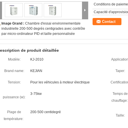
Conditions de paieme
Capacité d'approvisi
Contact
Image Grand :
Chambre d'essai environnementale
industrielle 200-500 degrés centigrades avec contrôle
par micro-ordinateur PID et taille personnalisée
escription de produit détaillée
Modèle:
KJ-2010
Application
Brand name:
KEJIAN
Taper:
Tension:
Pour les véhicules à moteur électrique
Certificatio
3-75kw
Temps de
puissance (w):
chauffage:
Plage de
200-500 centidegré
Taille:
température: