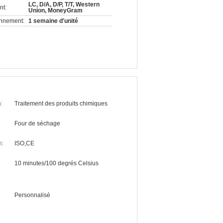
LC, D/A, D/P, T/T, Western
nt:
Union, MoneyGram
onnement:
1 semaine d'unité
:
Traitement des produits chimiques
Four de séchage
n:
ISO,CE
10 minutes/100 degrés Celsius
Personnalisé