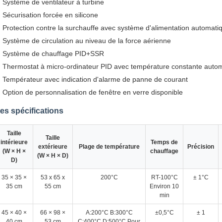
Système de ventilateur à turbine
Sécurisation forcée en silicone
Protection contre la surchauffe avec système d'alimentation automati
Système de circulation au niveau de la force aérienne
Système de chauffage PID+SSR
Thermostat à micro-ordinateur PID avec température constante auto
Températeur avec indication d'alarme de panne de courant
Option de personnalisation de fenêtre en verre disponible
es spécifications
Taille
Taille
intérieure
Temps de
extérieure
Plage de température
Précision
(W × H ×
chauffage
(W × H × D)
D)
35 × 35 ×
53 x 65 x
200°C
RT-100°C
± 1°C
35 cm
55 cm
Environ 10
min
45 × 40 ×
66 × 98 ×
A:200°C B:300°C
±0,5°C
± 1
40 cm
53 cm
C:400°C D:500°C Pour