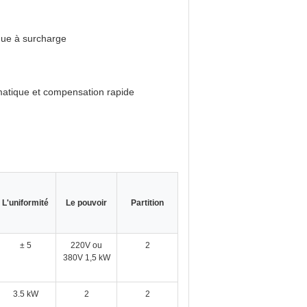
que à surcharge
matique et compensation rapide
L'uniformité
Le pouvoir
Partition
± 5
220V ou
2
380V 1,5 kW
3.5 kW
2
2