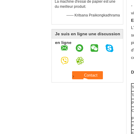
La machine d'essai de papier est une
-
du meilleur produit.
v
—— Kritsana Praikongkadhrama
E
L
Je suis en ligne une discussion
s
en ligne
p
d
c
D
T
T
P
C
p
F
F