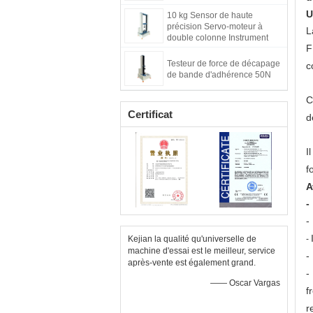
affichage numérique et logiciel
U
10 kg Sensor de haute
PC
précision Servo-moteur à
L
double colonne Instrument
F
d'essai de force de
cisaillement adhésif
Testeur de force de décapage
c
de bande d'adhérence 50N
C
Certificat
d
I
f
A
-
-
Kejian la qualité qu'universelle de
-
machine d'essai est le meilleur, service
-
après-vente est également grand.
-
—— Oscar Vargas
f
r