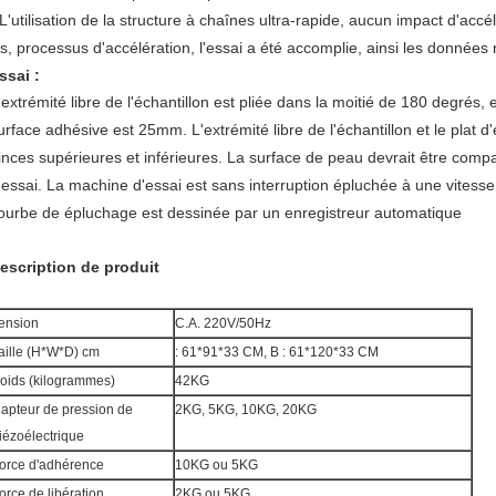
 L'utilisation de la structure à chaînes ultra-rapide, aucun impact d'acc
is, processus d'accélération, l'essai a été accomplie, ainsi les données
ssai :
'extrémité libre de l'échantillon est pliée dans la moitié de 180 degrés,
urface adhésive est 25mm. L'extrémité libre de l'échantillon et le plat 
inces supérieures et inférieures. La surface de peau devrait être compa
'essai. La machine d'essai est sans interruption épluchée à une vitess
ourbe de épluchage est dessinée par un enregistreur automatique
escription de produit
ension
C.A. 220V/50Hz
aille (H*W*D) cm
: 61*91*33 CM, B : 61*120*33 CM
oids (kilogrammes)
42KG
apteur de pression de
2KG, 5KG, 10KG, 20KG
iézoélectrique
orce d'adhérence
10KG ou 5KG
orce de libération
2KG ou 5KG