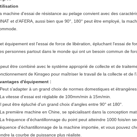
tilisation
a machine d'essai de résistance au pelage convient avec des caracté
INAT et d'AFERA, aussi bien que 90°, 180° peut être employé, la machin
ommode.
et équipement est l'essai de force de libération, épluchant l'essai de fo
es personnes partout dans le monde qui ont un besoin commun de forc
l peut être combiné avec le système approprié de collecte et de traiteme
onctionnement de Kinsgeo pour maîtriser le travail de la collecte et d
vantages d'équipement :
Peut s'adapter à un grand choix de normes domestiques et étrangères p
 La vitesse d'essai est réglable de 100mm/min à 15m/min.
Il peut être épluché d'un grand choix d'angles entre 90° et 180°.
 La première machine en Chine, se spécialisant dans la conception matér
 La fréquence d'échantillonnage du point peut atteindre 1000 fois/en sec
réquence d'échantillonnage de la machine importée, et vous pouvez cho
endre la courbe de puissance plus réaliste.