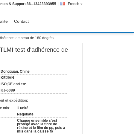
ntes & Support
86--13423393955
French
alité
Contact
'adhérence de peau de 180 degrés
 TLMI test d'adhérence de
:
Dongguan, Chine
KEJIAN
ISO,CE and etc.
KJ-6089
nt et expédition:
e min:
1 unité
Negotiate
Chaque ensemble s'est
protégé avec la fibre de
résine et le film de pp, puis a
mis dans la caisse fo