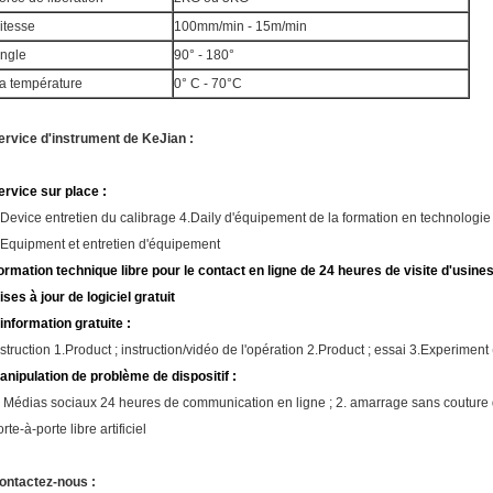
itesse
100mm/min - 15m/min
ngle
90° - 180°
a température
0° C - 70°C
ervice d'instrument de KeJian :
ervice sur place :
.Device entretien du calibrage 4.Daily d'équipement de la formation en technologie 3.
.Equipment et entretien d'équipement
ormation technique libre pour le contact en ligne de 24 heures de visite d'usine
ises à jour de logiciel gratuit
'information gratuite :
nstruction 1.Product ; instruction/vidéo de l'opération 2.Product ; essai 3.Experiment
anipulation de problème de dispositif :
.
Médias sociaux 24 heures de communication en ligne ; 2. amarrage sans couture de
rte-à-porte libre artificiel
ontactez-nous :