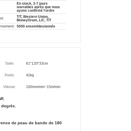
En stock, 3-7 jours
ouvrables après que nous
ayons confirmé l'ordre
T/T, Western Union,
nt:
MoneyGram, L/C, T/T
onnement:
5000 ensembles/année
Taille:
61*120*33cm
Poids:
42kg
Vitesse:
100mm/min~15m/min
MI
,
0 degrés
,
érence de peau de bande de 180