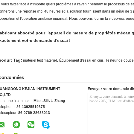
i vous faites face à n'importe quels problèmes à l'avenir pendant le processus de 
onnerons une réponse d'ici 48 heures et la solution fournissent dans un délai de 3 
'opération et l'opération anglaise muanual. Nous pouvons fournir la vidéo-escroque
abricant absorbé pour l'appareil de mesure de propriétés mécaniq
xactement votre demande d'essai !
,
,
roduit Tag:
matériel test matériel
Équipement d'essai en cuir
Testeur de douceu
oordonnées
UANGDONG KEJIAN INSTRUMENT
Envoyez votre demande di
O.,LTD
ersonne à contacter:
Miss. Silivia Zhang
éléphone:
86-13925519875
élécopieur:
86-0769-28638013