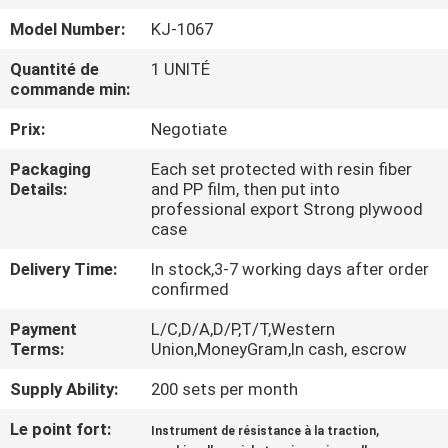
D'USINE
Model Number:
KJ-1067
Quantité de
1 UNITÉ
CONTRÔLE
commande min:
DE
Prix:
Negotiate
QUALITÉ
Packaging
Each set protected with resin fiber
Details:
and PP film, then put into
CONTACTEZ-
professional export Strong plywood
case
NOUS
Delivery Time:
In stock,3-7 working days after order
confirmed
DEMANDEZ
Payment
L/C,D/A,D/P,T/T,Western
UNE
Terms:
Union,MoneyGram,In cash, escrow
CITATION
Supply Ability:
200 sets per month
Le point fort:
,
Instrument de résistance à la traction
PLAN