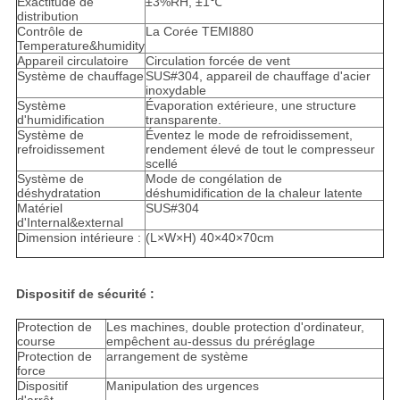
Exactitude de
±3%RH, ±1℃
distribution
Contrôle de
La Corée TEMI880
Temperature&humidity
Appareil circulatoire
Circulation forcée de vent
Système de chauffage
SUS#304, appareil de chauffage d'acier
inoxydable
Système
Évaporation extérieure, une structure
d'humidification
transparente.
Système de
Éventez le mode de refroidissement,
refroidissement
rendement élevé de tout le compresseur
scellé
Système de
Mode de congélation de
déshydratation
déshumidification de la chaleur latente
Matériel
SUS#304
d'Internal&external
Dimension intérieure :
(L×W×H) 40×40×70cm
Dispositif de sécurité :
Protection de
Les machines, double protection d'ordinateur,
course
empêchent au-dessus du préréglage
Protection de
arrangement de système
force
Dispositif
Manipulation des urgences