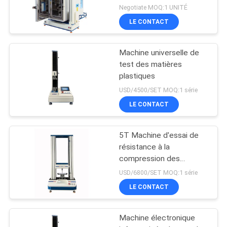
la machine 2000KN
Negotiate MOQ:1 UNITÉ
d'essai de Digital
LE CONTACT
Machine universelle de
test des matières
plastiques
USD/4500/SET MOQ:1 série
LE CONTACT
5T Machine d'essai de
résistance à la
compression des
matériaux
USD/6800/SET MOQ:1 série
LE CONTACT
Machine électronique