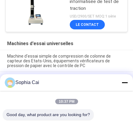
informatisée de test de
traction
USD/2900/SET MOQ:1 série
LE CONTACT
Machines d'essai universelles
Machine d'essai simple de compression de colonne de
capteur des Etats-Unis, équipements vérificateurs de
pression de papier avec le contrôle de PC
Machines d'essai universelles de colonne de double de moteur
Sophia Cai
à courant alternatif Pour le plastique/caoutchouc/tissu avec
la garantie de 1 an
machines d'essai de la température haute-basse de la
10:37 PM
vitesse 1~500mm/min/appareil de contrôle universels
compression de carton
Good day, what product are you looking for?
Catégories populaires
Tous