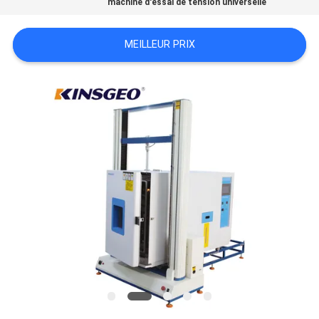
machine d'essai de tension universelle
DU
SITE
MEILLEUR PRIX
PRIVACY
POLICY