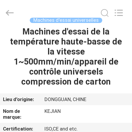
2026
GUANGDONG
KEJIAN
INSTRUMENT
CO.,LTD.
Machines d'essai universelles
All
Rights
Reserved.
Machines d'essai de la
MAISON
température haute-basse de
DES
la vitesse
PRODUITS
1~500mm/min/appareil de
contrôle universels
AU
compression de carton
SUJET
DE
Lieu d'origine:
DONGGUAN, CHINE
NOUS
Nom de
KEJIAN
marque:
VISITE
Certification:
ISO,CE and etc.