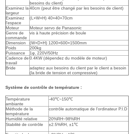
besoins du client)
Examinez la
40cm (peut être changé par les besoins de client)
largeur
Examinez
(L×W×H) 40×40×70cm
l'espace
Moteur
Moteur servo de Panasonic
Genre de
vis à haute précision de boule
commande
Dimension
(W×D×H) 1200×600×1500mm
Poids
200kg
Puissance
1φ, 220V/50Hz
Cadence de
0.4KW (dépendez du modèle de moteur)
travail
Bride
adaptez aux besoins du client par le client a besoin
(la bride de tension et compressive)
Système de contrôle de température :
Température
-40℃~150℃
ambiante
Méthode de la
contrôle automatique de l'ordinateur P.I.D
température
Humidité relative
20%RH~98%RH
Stabilité de contrôle
±2.5%RH, ±1℃