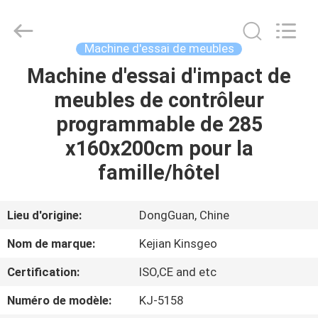
2026
GUANGDONG
KEJIAN
INSTRUMENT
CO.,LTD.
Machine d'essai de meubles
All
Rights
Reserved.
Machine d'essai d'impact de
MAISON
meubles de contrôleur
DES
programmable de 285
PRODUITS
x160x200cm pour la
famille/hôtel
AU
SUJET
Lieu d'origine:
DongGuan, Chine
DE
Nom de marque:
Kejian Kinsgeo
NOUS
Certification:
ISO,CE and etc
Numéro de modèle:
KJ-5158
VISITE