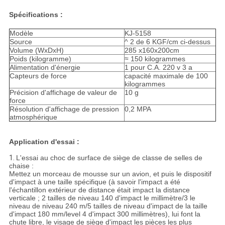
Spécifications :
Modèle
KJ-5158
Source
^ 2 de 6 KGF/cm ci-dessus
Volume (WxDxH)
285 x160x200cm
Poids (kilogramme)
≈ 150 kilogrammes
Alimentation d'énergie
1 pour C.A. 220 v 3 a
Capteurs de force
capacité maximale de 100
kilogrammes
Précision d'affichage de valeur de
10 g
force
Résolution d'affichage de pression
0,2 MPA
atmosphérique
Application d'essai :
1.
L'essai au choc de surface de siège de classe de selles de
chaise :
Mettez un morceau de mousse sur un avion, et puis le dispositif
d'impact à une taille spécifique (à savoir l'impact a été
l'échantillon extérieur de distance était impact la distance
verticale ; 2 tailles de niveau 140 d'impact le millimètre/3 le
niveau de niveau 240 m/5 tailles de niveau d'impact de la taille
d'impact 180 mm/level 4 d'impact 300 millimètres), lui font la
chute libre, le visage de siège d'impact les pièces les plus