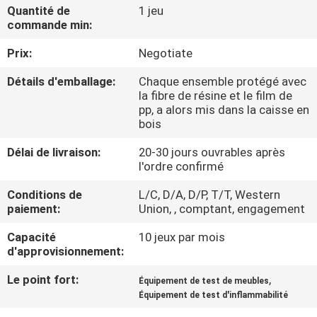
D'USINE
Quantité de
1 jeu
commande min:
Prix:
Negotiate
CONTRÔLE
DE
Détails d'emballage:
Chaque ensemble protégé avec
la fibre de résine et le film de
QUALITÉ
pp, a alors mis dans la caisse en
bois
CONTACTEZ-
Délai de livraison:
20-30 jours ouvrables après
l'ordre confirmé
NOUS
Conditions de
L/C, D/A, D/P, T/T, Western
paiement:
Union, , comptant, engagement
DEMANDEZ
Capacité
10 jeux par mois
UNE
d'approvisionnement:
CITATION
Le point fort:
,
Équipement de test de meubles
Équipement de test d'inflammabilité
PLAN