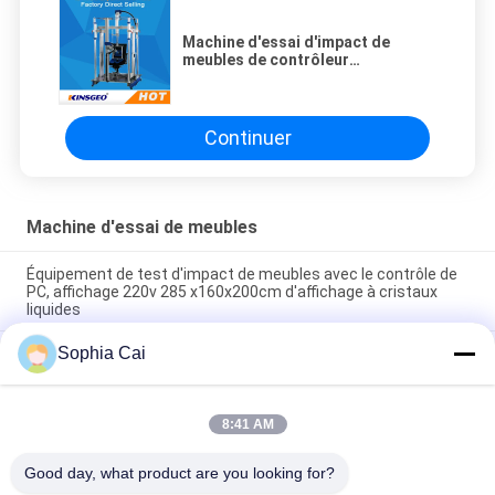
Machine d'essai d'impact de
meubles de contrôleur
programmable de 285 x160x200cm
pour la famille/hôtel
Continuer
Machine d'essai de meubles
Équipement de test d'impact de meubles avec le contrôle de
PC, affichage 220v 285 x160x200cm d'affichage à cristaux
liquides
Sophia Cai
Équipement d'essai automatique de meubles monophasé de
gestion par ordinateur, équipement d'essai de longévité de
sofa
8:41 AM
machine d'essai de meubles d'éponge de 220V 50Hz 12
seconde avec garantie disponible d'an d'OEM/ODM l'une
Good day, what product are you looking for?