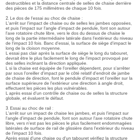
destructibles et la distance centrale de selles de chaise derrière
des pièces de 175 millimètres de chaque 10 fois.
2.
Le dos de l'essai au choc de chaise :
L'arrêt sur l'impact de chaise ou de selles les jambes opposées,
et puis l'impact sur l'angle d'impact de pendule, font son autour
l'axe rotatoire chute libre, vers le dos du dessus de chaise le
long de la partie intermédiaire latérale dans l'extérieur du niveau
de l'impact 10 fois. Banc d'essai, la surface de siège d'impact le
long de la cloison moyenne.
L essai pas clair après la surface de siège le long du tabouret,
devrait être le plus facilement le long de l'impact provoqué par
des selles inclinant la direction appliquée.
L si la chaise est équipée de l'oreiller dépendent, pour s'arrêter
par sous l'oreiller d'impact par le côté relatif d'endroit de jambe
de chaise de direction, font le pendule d'impact et l'oreiller sur la
surface supérieure de l'extérieur une direction à angle droit,
effectuent les pièces les plus vulnérables.
L après essai d'un contrôle de chaise ou de selles la structure
globale, et évaluent le défaut.
3.
Essai au choc de rail :
L'arrêt sur un impact de chaise les jambes, et puis l'impact sur
l'angle d'impact de pendule, font son autour l'axe rotatoire chute
libre, vers n'est pas les pièces le plus facilement endommagées
latérales de surface de rail de glissière dans l'extérieur du niveau
de l'impact 10 fois.
Après essai d'une chaise ou d'un tabouret vérifiez la structure