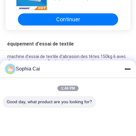
textile avec l'opération
automatique manuelle
Continuer
équipement d'essai de textile
machine d'essai de textile d'abrasion des têtes 150kg 6 avec
des poignées manuelles/opération automatique
Sophia Cai
1 - 4000 équipement d'essai de textile de la PA AC220V 50Hz
2kW pour l'essai de tissu de résistance à la traction
1:46 PM
Tissu à C.A. 220V 50Hz 400W/équipement essai portatifs de
textile avec l'opération automatique manuelle
Good day, what product are you looking for?
Catégories populaires
Tous
Machines D'essai 
Équipement De Test 