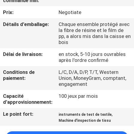
commande min:
D'USINE
Prix:
Negotiate
CONTRÔLE
Détails d'emballage:
Chaque ensemble protégé avec
la fibre de résine et le film de
DE
pp, a alors mis dans la caisse en
bois
QUALITÉ
Délai de livraison:
en stock, 5-10 jours ouvrables
après l'ordre confirmé
CONTACTEZ-
Conditions de
L/C, D/A, D/P, T/T, Western
NOUS
paiement:
Union, MoneyGram, comptant,
engagement
DEMANDEZ
Capacité
100 jeux par mois
UNE
d'approvisionnement:
CITATION
Le point fort:
,
instruments de test de textile
Machine d'inspection de tissu
PLAN