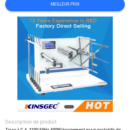
MEILLEUR PRIX
DU
SITE
PRIVACY
POLICY
Description de produit
Tissu à C.A. 220V 50Hz 400W/équipement essai portatifs de