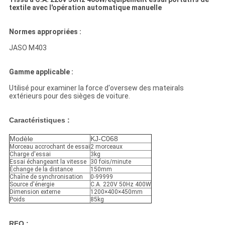
textile avec l'opération automatique manuelle
Normes appropriées :
JASO M403
Gamme applicable :
Utilisé pour examiner la force d'oversew des mateirals
extérieurs pour des sièges de voiture.
Caractéristiques :
Modèle
KJ-C068
Morceau accrochant de essai
2 morceaux
Charge d'essai
3kg
Essai échangeant la vitesse
30 fois/minute
Échange de la distance
150mm
Chaîne de synchronisation
0-99999
Source d'énergie
C.A. 220V 50Hz 400W
Dimension externe
1200×400×450mm
Poids
85kg
RFQ :