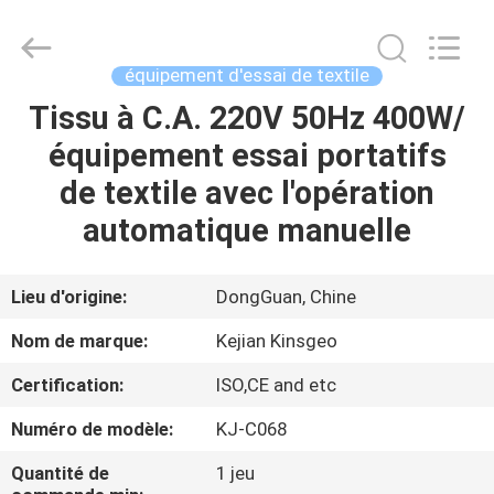
2026
GUANGDONG
KEJIAN
INSTRUMENT
CO.,LTD.
équipement d'essai de textile
All
Rights
Reserved.
Tissu à C.A. 220V 50Hz 400W/
MAISON
équipement essai portatifs
DES
de textile avec l'opération
PRODUITS
automatique manuelle
AU
Lieu d'origine:
DongGuan, Chine
SUJET
Nom de marque:
Kejian Kinsgeo
DE
Certification:
ISO,CE and etc
NOUS
Numéro de modèle:
KJ-C068
VISITE
Quantité de
1 jeu