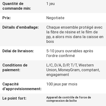
D'USINE
Quantité de
1 jeu
commande min:
Prix:
Negotiate
CONTRÔLE
DE
Détails d'emballage:
Chaque ensemble protégé avec
la fibre de résine et le film de
QUALITÉ
pp, a alors mis dans la caisse en
bois
CONTACTEZ-
Délai de livraison:
5-10 jours ouvrables après
l'ordre confirmé
NOUS
Conditions de
L/C, D/A, D/P, T/T, Western
paiement:
Union, MoneyGram, comptant,
DEMANDEZ
engagement
UNE
Capacité
100 jeux par mois
CITATION
d'approvisionnement:
Le point fort:
Appareil de contrôle de force de
compression de boîte
PLAN
,