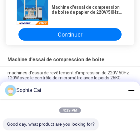
Machine d'essai de compression
de boîte de papier de 220V/50Hz
550KG avec l'affichage d'affichage
à cristaux liquides
Continuer
Machine d'essai de compression de boîte
machines d'essai de revêtement d'impression de 220V 50Hz
120W avec le contrôle de micromètre avec le poids 26KG
Sophia Cai
580 * 480 * 480 millimètres 220 V, 50 machine d'essai de
résistance à l'abrasion d'hertz 25 W Washability pour la
surface de revêtement
4:19 PM
entretien facile automatique de Proofer d'encre d'imprimerie
de 220v 50/60Hz avec la taille 525*430*280mm
Good day, what product are you looking for?
Catégories populaires
Tous