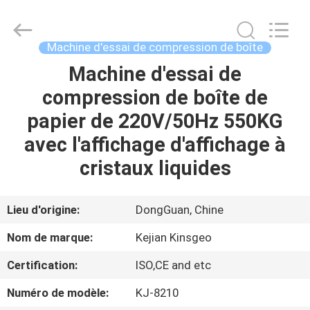
2026
GUANGDONG
KEJIAN
INSTRUMENT
CO.,LTD.
Machine d'essai de compression de boîte
All
Rights
Reserved.
Machine d'essai de
MAISON
compression de boîte de
DES
papier de 220V/50Hz 550KG
PRODUITS
avec l'affichage d'affichage à
cristaux liquides
AU
SUJET
Lieu d'origine:
DongGuan, Chine
DE
Nom de marque:
Kejian Kinsgeo
NOUS
Certification:
ISO,CE and etc
Numéro de modèle:
KJ-8210
VISITE