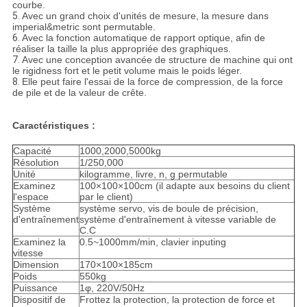
courbe.
5.
Avec un grand choix d'unités de mesure, la mesure dans
imperial&metric sont permutable.
6.
Avec la fonction automatique de rapport optique, afin de
réaliser la taille la plus appropriée des graphiques.
7.
Avec une conception avancée de structure de machine qui ont
le rigidness fort et le petit volume mais le poids léger.
8.
Elle peut faire l'essai de la force de compression, de la force
de pile et de la valeur de crête.
Caractéristiques :
Capacité
1000,2000,5000kg
Résolution
1/250,000
Unité
kilogramme, livre, n, g permutable
Examinez
100×100×100cm (il adapte aux besoins du client
l'espace
par le client)
Système
système servo, vis de boule de précision,
d'entraînement
système d'entraînement à vitesse variable de
C.C
Examinez la
0.5~1000mm/min, clavier inputing
vitesse
Dimension
170×100×185cm
Poids
550kg
Puissance
1φ, 220V/50Hz
Dispositif de
Frottez la protection, la protection de force et