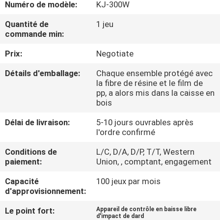
Numéro de modèle:
KJ-300W
D'USINE
Quantité de
1 jeu
commande min:
CONTRÔLE
Prix:
Negotiate
DE
QUALITÉ
Détails d'emballage:
Chaque ensemble protégé avec
la fibre de résine et le film de
pp, a alors mis dans la caisse en
CONTACTEZ-
bois
NOUS
Délai de livraison:
5-10 jours ouvrables après
l'ordre confirmé
DEMANDEZ
Conditions de
L/C, D/A, D/P, T/T, Western
paiement:
Union, , comptant, engagement
UNE
Capacité
100 jeux par mois
CITATION
d'approvisionnement:
Le point fort:
Appareil de contrôle en baisse libre
PLAN
d'impact de dard