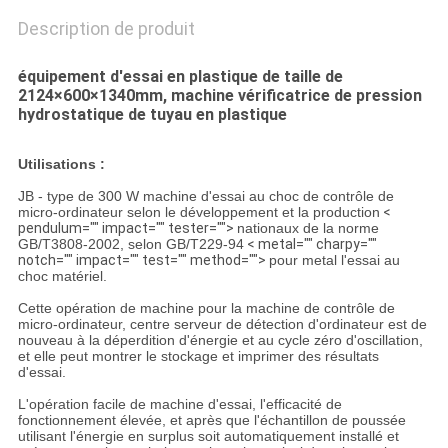
Description de produit
équipement d'essai en plastique de taille de
2124×600×1340mm, machine vérificatrice de pression
hydrostatique de tuyau en plastique
Utilisations :
JB - type de 300 W machine d'essai au choc de contrôle de
micro-ordinateur selon le développement et la production
<
pendulum="" impact="" tester="">
nationaux de la norme
GB/T3808-2002, selon GB/T229-94
< metal="" charpy=""
notch="" impact="" test="" method="">
pour metal l'essai au
choc matériel.
Cette opération de machine pour la machine de contrôle de
micro-ordinateur, centre serveur de détection d'ordinateur est de
nouveau à la déperdition d'énergie et au cycle zéro d'oscillation,
et elle peut montrer le stockage et imprimer des résultats
d'essai.
L'opération facile de machine d'essai, l'efficacité de
fonctionnement élevée, et après que l'échantillon de poussée
utilisant l'énergie en surplus soit automatiquement installé et