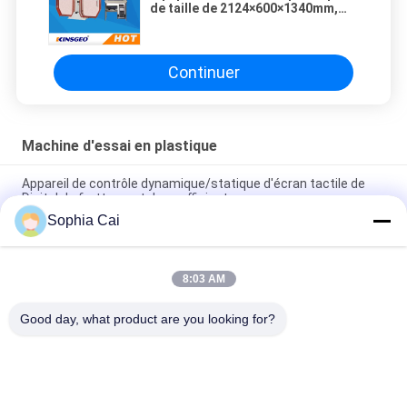
de taille de 2124×600×1340mm,
machine vérificatrice de pression
hydrostatique de tuyau en
plastique
Continuer
Machine d'essai en plastique
Appareil de contrôle dynamique/statique d'écran tactile de
Digital de frottement de coefficient
Sophia Cai
Coefficient d'ASTM D1894 COF de coefficient d'équipement
d'essai de frottement d'appareil de contrôle de frottement
8:03 AM
Appareil de mesure de force de plan horizontal, équipement
d'essai de frottement de 5n COF
Good day, what product are you looking for?
Catégories populaires
Tous
Machines D'essai 
Équipement De Test 