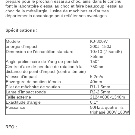
prépare pour le prochain essai au choc, ainsi dans le continu
font le laboratoire d'essai au choc et faire beaucoup l'essai au
choc de la métallurgie, l'usine de machines et d'autres
départements davantage peut refléter ses avantages.
Spécifications :
Modèle
KJ-300W
énergie d'impact
300J, 150J
Dimension de l'échantillon standard
10×10 (7.5and5)
×55mm
Angle préliminaire de Yang de pendule
150°
Centre d'axe de pendule de rotation à la
750mm
distance de point d'impact (centre témoin)
Vitesse d'impact
5.2m/s
Envergure de soutien témoin
40mm
Filet de mâchoire de soutien
R1-1.5mm
Lame d'impact ronde
R2-2.5mm
Taille externe
2124×600×1340m
Exactitude d'angle
0.1°
Puissance
50Hz à quatre fils
triphasé 380V 180W
RFQ :