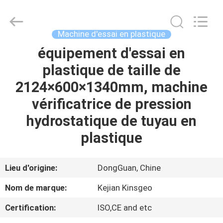
2026
GUANGDONG
KEJIAN
INSTRUMENT
CO.,LTD.
Machine d'essai en plastique
All
Rights
Reserved.
équipement d'essai en
MAISON
plastique de taille de
DES
2124×600×1340mm, machine
PRODUITS
vérificatrice de pression
hydrostatique de tuyau en
AU
plastique
SUJET
DE
Lieu d'origine:
DongGuan, Chine
NOUS
Nom de marque:
Kejian Kinsgeo
Certification:
ISO,CE and etc
VISITE