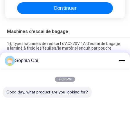
Continuer
Machines d'essai de bagage
1∮, type machines de ressort d'AC220V 1A d'essai de bagage
a laminé à froid les feuilles/le matériel enduit par poudre
1φ machines d'essai électroniques de bagage du、
Sophia Cai
220V/50Hz, bagage à roues en bas de l'appareil de contrôle
d'escaliers
2:09 PM
équipement d'essai de vibration de bagage de l'écran tactile
390kg avec le contrôle de PLC
Good day, what product are you looking for?
Catégories populaires
Tous
Machines D'essai 
Équipement De Test 
Universelles
D'adhérence De Peau