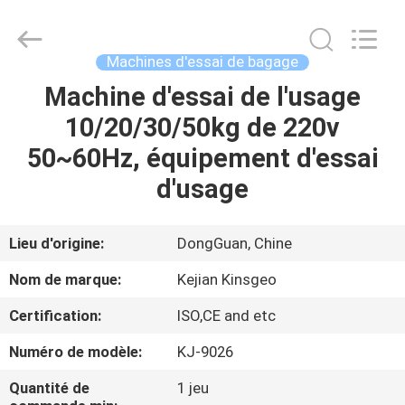
2026
GUANGDONG
KEJIAN
INSTRUMENT
CO.,LTD.
Machines d'essai de bagage
All
Rights
Reserved.
Machine d'essai de l'usage
MAISON
10/20/30/50kg de 220v
DES
50~60Hz, équipement d'essai
PRODUITS
d'usage
AU
Lieu d'origine:
DongGuan, Chine
SUJET
Nom de marque:
Kejian Kinsgeo
DE
Certification:
ISO,CE and etc
NOUS
Numéro de modèle:
KJ-9026
VISITE
Quantité de
1 jeu