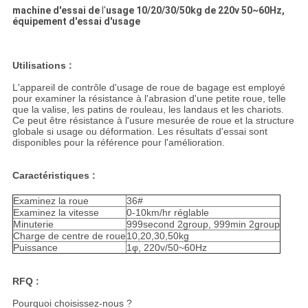
machine d'essai de
l'
usage 10/20/30/50kg de 220v 50~60Hz,
équipement d'essai d'usage
Utilisations :
L'appareil de contrôle d'usage de roue de bagage est employé
pour examiner la résistance à l'abrasion d'une petite roue, telle
que la valise, les patins de rouleau, les landaus et les chariots.
Ce peut être résistance à l'usure mesurée de roue et la structure
globale si usage ou déformation. Les résultats d'essai sont
disponibles pour la référence pour l'amélioration.
Caractéristiques :
Examinez la roue
36#
Examinez la vitesse
0-10km/hr réglable
Minuterie
999second 2group, 999min 2group
Charge de centre de roue
10,20,30,50kg
Puissance
1φ, 220v/50~60Hz
RFQ :
Pourquoi choisissez-nous ?