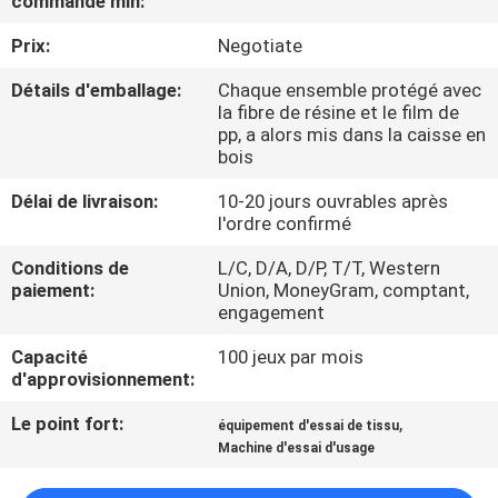
commande min:
D'USINE
Prix:
Negotiate
CONTRÔLE
Détails d'emballage:
Chaque ensemble protégé avec
la fibre de résine et le film de
DE
pp, a alors mis dans la caisse en
bois
QUALITÉ
Délai de livraison:
10-20 jours ouvrables après
l'ordre confirmé
CONTACTEZ-
Conditions de
L/C, D/A, D/P, T/T, Western
NOUS
paiement:
Union, MoneyGram, comptant,
engagement
DEMANDEZ
Capacité
100 jeux par mois
UNE
d'approvisionnement:
CITATION
Le point fort:
,
équipement d'essai de tissu
Machine d'essai d'usage
PLAN