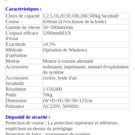
Caractéristiques :
Choix de capacité
1,2,5,10,20,50,100,200,500kg facultatif
Course
650mm (à l'exclusion de la bride)
Gamme de vitesse
50~500mm/min
L'espace efficace
1200mmMAX
d'essai
Exactitude
±0.5%
Méthode
Opération de Windows
d'opération
Moteur
Moteur à courant alternatif
Accessoires
ordinateur, imprimante, manuel d'exploitation
du système
Accessoires
civière, bride d'air
facultatifs
Résolution
1/150,000
Poids
70kg
Dimension
(W×D×H) 58×58×125cm
Puissance
AC220V, 50/60Hz
Dispositif de sécurité :
Protection de course : La protection supérieure et inférieure,
empêchent au-dessus du préréglage
Protection de force : arrangement de système