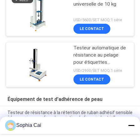
universelle de 10 kg
USD/5600/SET MOQ:1 série
LE CONTACT
Testeur automatique de
résistance au pelage
pour étiquettes
adhésives avec affichage
USD/2900/SET MOQ:1 série
numérique et logiciel PC
LE CONTACT
Équipement de test d'adhérence de peau
Testeur de résistance à la rétention de ruban adhésif sensible
à la pression pour four de maintien de force industrielle
Sophia Cai
ASTM D790 Machine d'essai de flexion à trois points standard
pour la détection de la résistance à la flexion des plastiques