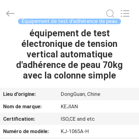
2026
GUANGDONG
KEJIAN
INSTRUMENT
CO.,LTD.
Équipement de test d'adhérence de peau
All
Rights
Reserved.
équipement de test
MAISON
électronique de tension
DES
vertical automatique
PRODUITS
d'adhérence de peau 70kg
avec la colonne simple
AU
SUJET
Lieu d'origine:
DongGuan, Chine
DE
Nom de marque:
KEJIAN
NOUS
Certification:
ISO,CE and etc
Numéro de modèle:
KJ-1065A-H
VISITE