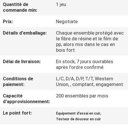
D'USINE
Quantité de
1 jeu
commande min:
Prix:
Negotiate
CONTRÔLE
DE
Détails d'emballage:
Chaque ensemble protégé avec
la fibre de résine et le film de
QUALITÉ
pp, alors mis dans le cas en
bois fort
CONTACTEZ-
Délai de livraison:
En stock, 7 jours ouvrables
après l'ordre confirmé
NOUS
Conditions de
L/C, D/A, D/P, T/T, Western
paiement:
Union, , comptant, engagement
DEMANDEZ
Capacité
200 ensembles par mois
UNE
d'approvisionnement:
CITATION
Le point fort:
,
Équipement d'essai en cuir
Testeur de douceur en cuir
PLAN