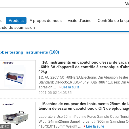
Ve
çu
Produits
A propos de nous
Visite d'usine
Contrôle de la qu
nde de soumission
(100)
bber testing instruments
1Ø, instruments en caoutchouc d'essai de vacar
~60Hz 3A d'appareil de contrôle électronique d'abr
40kg
1Ø, AC 220V, 50 ~60Hz 3A Electronic Din Abrasion Tester 
Standard: DIN-53516 ,ISO-4649 , GB/T9867 1.Uses: Din A
abrasion ...
Lire la suite
2021-06-02 14:03:35
Machine de coupeur des instruments 25mm de la
témoin de essai en caoutchouc d'OIN de épluchag
Laboratory Use 25mm Peeling Force Sample Cutter Tensil
Width 24mm/25mm Sampling Length 300mm Sampling Quan
410*310*130mm Weight ...
Lire la suite