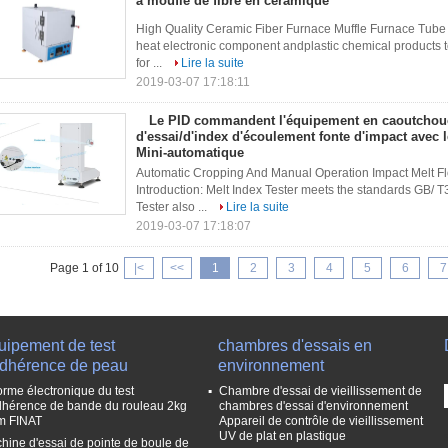
à moufle de fibre en céramique
High Quality Ceramic Fiber Furnace Muffle Furnace Tube 
heat electronic component andplastic chemical products t
for ...
Lire la suite
2019-03-07 17:18:11
Le PID commandent l'équipement en caoutchou
d'essai/d'index d'écoulement fonte d'impact avec
Mini-automatique
Automatic Cropping And Manual Operation Impact Melt 
Introduction: Melt Index Tester meets the standards GB/ 
Tester also ...
Lire la suite
2019-03-07 17:18:07
Page 1 of 10
|<
<<
1
2
3
4
5
6
7
uipement de test
chambres d'essais en
adhérence de peau
environnement
orme électronique du test
Chambre d'essai de vieillissement de
dhérence de bande du rouleau 2kg
chambres d'essai d'environnement
m FINAT
Appareil de contrôle de vieillissement
UV de plat en plastique
hine d'essai de pointe de boule de