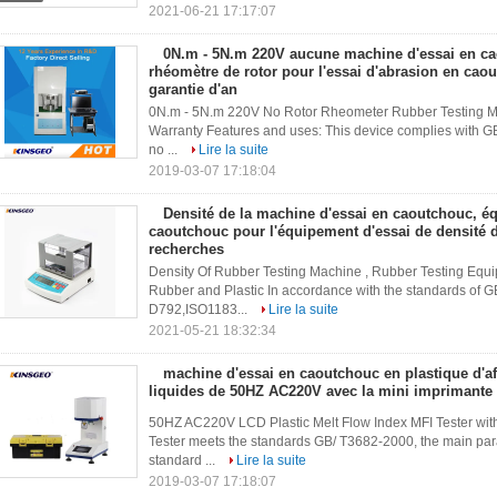
2021-06-21 17:17:07
0N.m - 5N.m 220V aucune machine d'essai en c
rhéomètre de rotor pour l'essai d'abrasion en cao
garantie d'an
0N.m - 5N.m 220V No Rotor Rheometer Rubber Testing Ma
Warranty Features and uses: This device complies with GB
no ...
Lire la suite
2019-03-07 17:18:04
Densité de la machine d'essai en caoutchouc, é
caoutchouc pour l'équipement d'essai de densité d
recherches
Density Of Rubber Testing Machine , Rubber Testing Equi
Rubber and Plastic In accordance with the standards o
D792,ISO1183...
Lire la suite
2021-05-21 18:32:34
machine d'essai en caoutchouc en plastique d'af
liquides de 50HZ AC220V avec la mini imprimante
50HZ AC220V LCD Plastic Melt Flow Index MFI Tester with
Tester meets the standards GB/ T3682-2000, the main para
standard ...
Lire la suite
2019-03-07 17:18:07