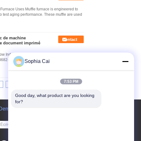
Furnace Uses Muffle furnace is engineered to
o test aging performance. These muffle are used
c de machine
Contact
 le document imprimé
Flow Index Tester with Power AC220V±10% 50HZ
T3682-2000, the main parameters of Melt Index
Sophia Cai
7:53 PM
8
9
10
>>
>|
Good day, what product are you looking 
for?
Demande de soumission
Envoyez
sgs