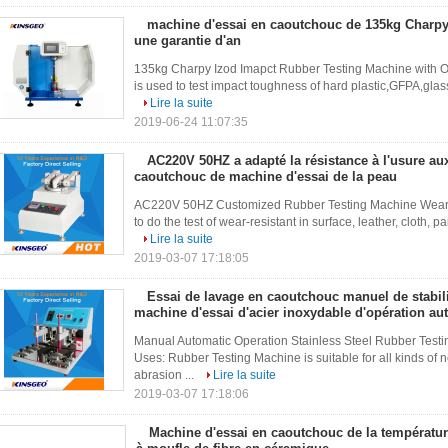
machine d'essai en caoutchouc de 135kg Charp
une garantie d'an
135kg Charpy Izod Imapct Rubber Testing Machine with One
is used to test impact toughness of hard plastic,GFPA,glass 
Lire la suite
2019-06-24 11:07:35
AC220V 50HZ a adapté la résistance à l'usure au
caoutchouc de machine d'essai de la peau
AC220V 50HZ Customized Rubber Testing Machine Wear R
to do the test of wear-resistant in surface, leather, cloth, p
Lire la suite
2019-03-07 17:18:05
Essai de lavage en caoutchouc manuel de stabili
machine d'essai d'acier inoxydable d'opération a
Manual Automatic Operation Stainless Steel Rubber Test
Uses: Rubber Testing Machine is suitable for all kinds of 
abrasion ...
Lire la suite
2019-03-07 17:18:06
Machine d'essai en caoutchouc de la températur