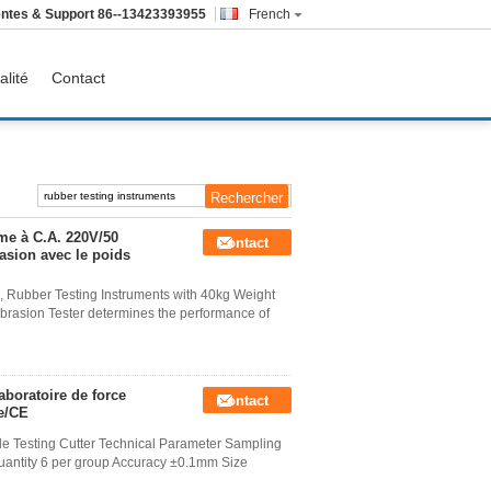
ntes & Support
86--13423393955
French
alité
Contact
me à C.A. 220V/50
Contact
asion avec le poids
, Rubber Testing Instruments with 40kg Weight
brasion Tester determines the performance of
boratoire de force
Contact
e/CE
e Testing Cutter Technical Parameter Sampling
tity 6 per group Accuracy ±0.1mm Size