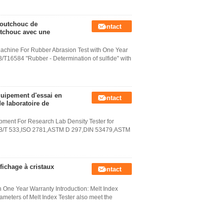
aoutchouc de
Contact
utchouc avec une
chine For Rubber Abrasion Test with One Year
/T16584 "Rubber - Determination of sulfide" with
quipement d'essai en
Contact
e laboratoire de
pment For Research Lab Density Tester for
f GB/T 533,ISO 2781,ASTM D 297,DIN 53479,ASTM
fichage à cristaux
Contact
 One Year Warranty Introduction: Melt Index
meters of Melt Index Tester also meet the