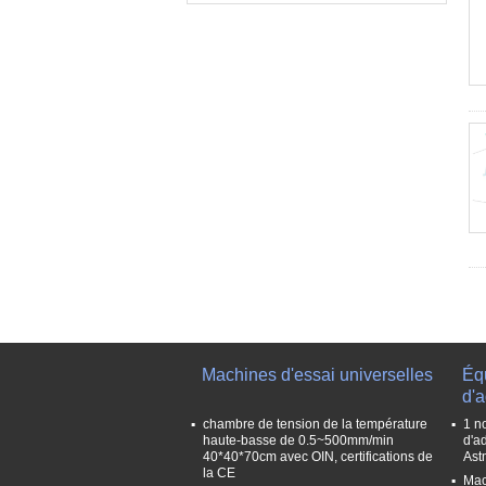
Machines d'essai universelles
Éq
d'
chambre de tension de la température
1 n
haute-basse de 0.5~500mm/min
d'a
40*40*70cm avec OIN, certifications de
Ast
la CE
Mac