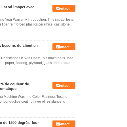
y Lazod Imapct avec
Contact
 Year Warranty Introduction: This impact tester
fiber reinforced plastics,ceramics, cast stone...
x besoins du client en
Contact
esistance Of Skin Uses: This machine is used
aint, paper, flooring, plywood, glass and natural ...
té de couleur de
Contact
utomatique
ing Machine Washing Color Fastness Testing
nonconductive coating layer of resistance to
e de 1200 degrés, four
Contact