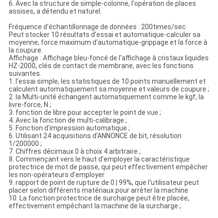
6.
Avec la structure de simple-colonne, l'opération de places
assises, a détendu et naturel.
Fréquence d'échantillonnage de données : 200times/sec
Peut stocker 10 résultats d'essai et automatique-calculer sa
moyenne, force maximum d'automatique-grippage et la force à
la coupure.
Affichage : Affichage bleu-foncé de l'affichage à cristaux liquides
HZ-2000, clés de contact de membrane, avec les fonctions
suivantes.
1.
l'essai simple, les statistiques de 10 points manuellement et
calculent automatiquement sa moyenne et valeurs de coupure ;
2.
la Multi-unité échangent automatiquement comme le kgf, la
livre-force, N ;
3.
fonction de libre pour accepter le point de vue ;
4.
Avec la fonction de multi-calibrage ;
5.
Fonction d'impression automatique ;
6.
Utilisant 24 acquisitions d'ANNONCE de bit, résolution
1/200000 ;
7.
Chiffres décimaux 0 à choix 4 arbitraire ;
8.
Commençant vers le haut d'employer la caractéristique
protectrice de mot de passe, qui peut effectivement empêcher
les non-opérateurs d'employer
9.
rapport de point de rupture de 0 | 99%, que l'utilisateur peut
placer selon différents matériaux pour arrêter la machine
10.
La fonction protectrice de surcharge peut être placée,
effectivement empêchant la machine de la surcharge ;