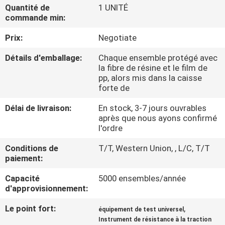
D'USINE
Quantité de
1 UNITÉ
commande min:
Prix:
Negotiate
CONTRÔLE
DE
Détails d'emballage:
Chaque ensemble protégé avec
la fibre de résine et le film de
QUALITÉ
pp, alors mis dans la caisse
forte de
CONTACTEZ-
Délai de livraison:
En stock, 3-7 jours ouvrables
après que nous ayons confirmé
NOUS
l'ordre
Conditions de
T/T, Western Union, , L/C, T/T
DEMANDEZ
paiement:
UNE
Capacité
5000 ensembles/année
CITATION
d'approvisionnement:
Le point fort:
,
équipement de test universel
PLAN
Instrument de résistance à la traction