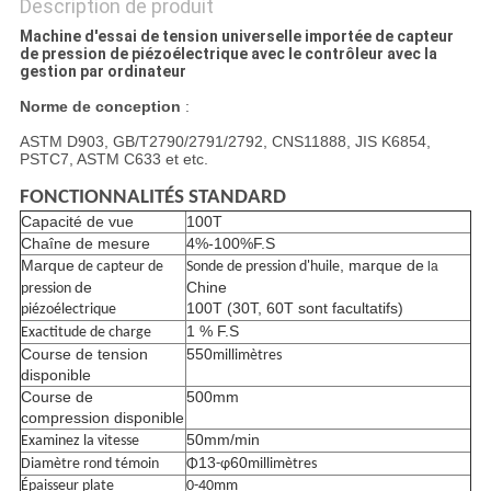
Description de produit
Machine d'essai de tension universelle importée de capteur
de pression de piézoélectrique avec le contrôleur avec la
gestion par ordinateur
Norme de conception
:
ASTM D903, GB/T2790/2791/2792, CNS11888, JIS K6854,
PSTC7, ASTM C633 et etc.
FONCTIONNALITÉS STANDARD
Capacité de vue
100T
Chaîne de mesure
4%-100%F.S
Marque
, marque de
de capteur de
Sonde de pression d'huile
la
de
Chine
pression
100T (30T, 60T sont facultatifs)
piézoélectrique
1 % F.S
Exactitude de charge
Course de tension
550
millimètres
disponible
Course de
500mm
compression disponible
50mm/min
Examinez la vitesse
13
60
Diamètre rond témoin
Φ
-φ
millimètres
Épaisseur plate
0-40mm