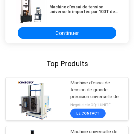
Machine d'essai de tension
universelle importée par 100T de
capteur de pression de
piézoélectrique avec la gestion
par ordinateur
Continuer
Top Produits
Machine d'essai de
tension de grande
précision universelle de
la machine 2000KN
Negotiate MOQ:1 UNITÉ
d'essai de Digital
LE CONTACT
Machine universelle de