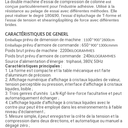
La double machine d'essai de compression de colonne
est
conçue particulièrement pour l'industrie adhésive. Utilisé à la
résistance au pelage de essai avec différentes méthodes. Elle
peut réaliser le degré 180&90, l'essai d'épluchage de T-forme et
l'essai de tension et shearing&spliting de force avec différentes
brides.
CARACTÉRISTIQUES DE GENERL
prévu de dimension de machine :
0
Emballage
110
*900*2600cm
prévu d'armoire de commande
650
Emballage
:
*900*1300cmmm
Poids brut prévu de machine : 2200
KILOGRAMMES
Poids brut prévu d'armoire de commande : 240
KILOGRAMMES
Source d'alimentation d'énergie : triphasé, 380V, 50Hz
Caractéristiques principales :
1.
La forme est compacte et la table mécanique est faite
d'aluminium de précision.
2.
Affichage numérique d'affichage à cristaux liquides de valeur,
tension perceptible ou pression, interface d'affichage à cristaux
liquides, lisible ;
3.
Trois genres d'unités : La N-Kgf-livre-force facultative et peut
automatiquement échanger ;
4.
L'affichage liquide d'affichage à cristaux liquides avec le
contre-jour peut être employé dans les environnements à faible
niveau d'éclairement ;
5.
Mesure simple, il peut enregistrer la crête de la tension et la
compression dans deux directions, et automatique ou manuel a
dégagé zéro ;