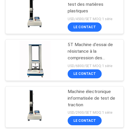
test des matières
plastiques
USD/4500/SET MOQ:1 série
LE CONTACT
5T Machine d'essai de
résistance à la
compression des
matériaux
USD/6800/SET MOQ:1 série
LE CONTACT
Machine électronique
informatisée de test de
traction
USD/2900/SET MOQ:1 série
LE CONTACT