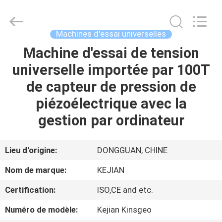
2026
GUANGDONG
KEJIAN
INSTRUMENT
CO.,LTD.
Machines d'essai universelles
All
Rights
Reserved.
Machine d'essai de tension
MAISON
universelle importée par 100T
DES
de capteur de pression de
PRODUITS
piézoélectrique avec la
gestion par ordinateur
AU
SUJET
Lieu d'origine:
DONGGUAN, CHINE
DE
Nom de marque:
KEJIAN
NOUS
Certification:
ISO,CE and etc.
Numéro de modèle:
Kejian Kinsgeo
VISITE