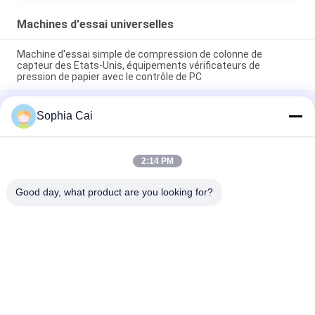
Machines d'essai universelles
Machine d'essai simple de compression de colonne de
capteur des Etats-Unis, équipements vérificateurs de
pression de papier avec le contrôle de PC
Machines d'essai universelles de colonne de double de moteur
Sophia Cai
à courant alternatif Pour le plastique/caoutchouc/tissu avec
la garantie de 1 an
machines d'essai de la température haute-basse de la
2:14 PM
vitesse 1~500mm/min/appareil de contrôle universels
compression de carton
Good day, what product are you looking for?
Catégories populaires
Tous
Machines D'essai 
Équipement De Test 
Universelles
D'adhérence De Peau
Machine De 
Température 