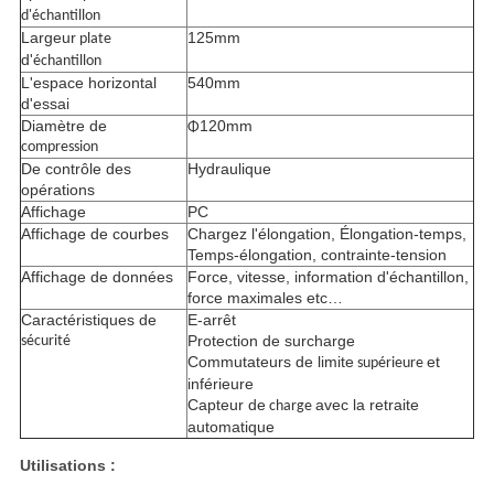
d'échantillon
Largeur
125mm
plate
d'
échantillon
L'espace horizontal
540mm
d'essai
Diamètre de
120mm
Φ
compression
De contrôle des
Hydraulique
opérations
Affichage
PC
Affichage de courbes
Chargez l'élongation, Élongation-temps,
Temps-élongation, contrainte-tension
Affichage de données
Force, vitesse, information d'échantillon,
force maximales etc…
Caractéristiques de
E-arrêt
Protection de surcharge
sécurité
Commutateurs de limite
et
supérieure
inférieure
Capteur de
avec la retraite
charge
automatique
Utilisations :