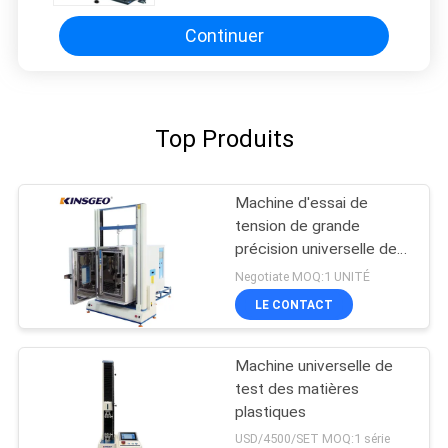
Continuer
Top Produits
Machine d'essai de
tension de grande
précision universelle de
la machine 2000KN
Negotiate MOQ:1 UNITÉ
d'essai de Digital
LE CONTACT
Machine universelle de
test des matières
plastiques
USD/4500/SET MOQ:1 série