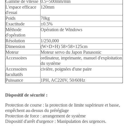
Gamme de vitesse
0.5~500mm/min
L'espace efficace
120mm
d'essai
Poids
70kg
Exactitude
±0.5%
Méthode
Opération de Windows
d'opération
Résolution
1/250,000
Dimension
(W×D×H) 58×58×125cm
Moteur
Moteur servo du Japon Panasonic
Accessoires
ordinateur, imprimante, manuel d'exploitation
du système
Accessoires
civière, poignées d'une paire
facultatifs
Puissance
1PH, AC220V, 50/60Hz
Dispositif de sécurité :
Protection de course : la protection de limite supérieure et basse,
empêchent au-dessus du préréglage
Protection de force : arrangement de système
Dispositif d'arrêt d'urgence : Manipulation des urgences.