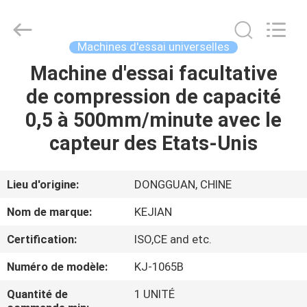
2026
GUANGDONG
KEJIAN
INSTRUMENT
CO.,LTD.
Machines d'essai universelles
All
Rights
Reserved.
Machine d'essai facultative
MAISON
de compression de capacité
DES
0,5 à 500mm/minute avec le
PRODUITS
capteur des Etats-Unis
AU
Lieu d'origine:
DONGGUAN, CHINE
SUJET
Nom de marque:
KEJIAN
DE
Certification:
ISO,CE and etc.
NOUS
Numéro de modèle:
KJ-1065B
VISITE
Quantité de
1 UNITÉ