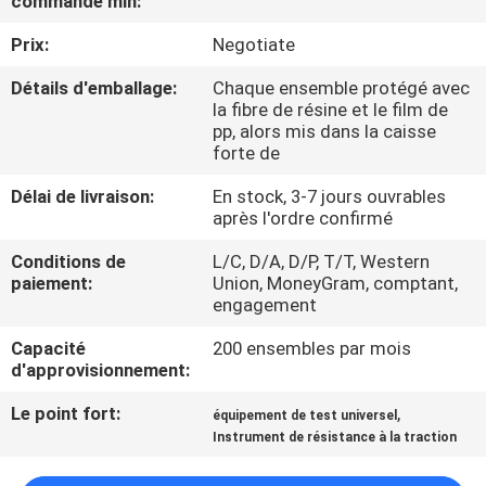
commande min:
D'USINE
Prix:
Negotiate
CONTRÔLE
Détails d'emballage:
Chaque ensemble protégé avec
la fibre de résine et le film de
DE
pp, alors mis dans la caisse
forte de
QUALITÉ
Délai de livraison:
En stock, 3-7 jours ouvrables
après l'ordre confirmé
CONTACTEZ-
Conditions de
L/C, D/A, D/P, T/T, Western
NOUS
paiement:
Union, MoneyGram, comptant,
engagement
DEMANDEZ
Capacité
200 ensembles par mois
UNE
d'approvisionnement:
CITATION
Le point fort:
,
équipement de test universel
Instrument de résistance à la traction
PLAN