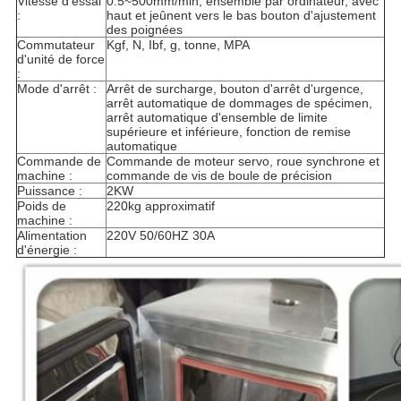
Vitesse d'essai
0.5~500mm/min, ensemble par ordinateur, avec
:
haut et jeûnent vers le bas bouton d'ajustement
des poignées
Commutateur
Kgf, N, Ibf, g, tonne, MPA
d'unité de force
:
Mode d'arrêt :
Arrêt de surcharge, bouton d'arrêt d'urgence,
arrêt automatique de dommages de spécimen,
arrêt automatique d'ensemble de limite
supérieure et inférieure, fonction de remise
automatique
Commande de
Commande de moteur servo, roue synchrone et
machine :
commande de vis de boule de précision
Puissance :
2KW
Poids de
220kg approximatif
machine :
Alimentation
220V 50/60HZ 30A
d'énergie :