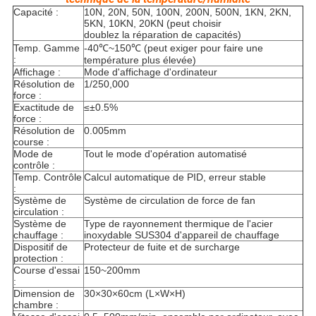
Capacité :
10N, 20N, 50N, 100N, 200N, 500N, 1KN, 2KN,
5KN, 10KN, 20KN (peut choisir
doublez la réparation de capacités)
Temp. Gamme
-40℃~150℃ (peut exiger pour faire une
:
température plus élevée)
Affichage :
Mode d'affichage d'ordinateur
Résolution de
1/250,000
force :
Exactitude de
≤±0.5%
force :
Résolution de
0.005mm
course :
Mode de
Tout le mode d'opération automatisé
contrôle :
Temp. Contrôle
Calcul automatique de PID, erreur stable
:
Système de
Système de circulation de force de fan
circulation :
Système de
Type de rayonnement thermique de l'acier
chauffage :
inoxydable SUS304 d'appareil de chauffage
Dispositif de
Protecteur de fuite et de surcharge
protection :
Course d'essai
150~200mm
:
Dimension de
30×30×60cm (L×W×H)
chambre :