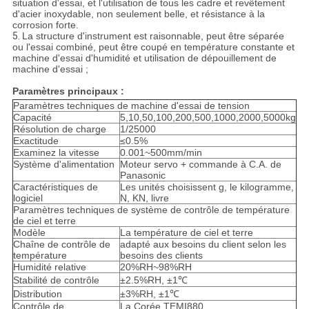
situation d'essai, et l'utilisation de tous les cadre et revêtement
d'acier inoxydable, non seulement belle, et résistance à la
corrosion forte.
5.
La structure d'instrument est raisonnable, peut être séparée
ou l'essai combiné, peut être coupé en température constante et
machine d'essai d'humidité et utilisation de dépouillement de
machine d'essai ;
Paramètres principaux :
Paramètres techniques de machine d'essai de tension
Capacité
5,10,50,100,200,500,1000,2000,5000kg
Résolution de charge
1/25000
Exactitude
≤0.5%
Examinez la vitesse
0.001~500mm/min
Système d'alimentation
Moteur servo + commande à C.A. de
Panasonic
Caractéristiques de
Les unités choisissent g, le kilogramme,
logiciel
N, KN, livre
Paramètres techniques de système de contrôle de température
de ciel et terre
Modèle
La température de ciel et terre
Chaîne de contrôle de
adapté aux besoins du client selon les
température
besoins des clients
Humidité relative
20%RH~98%RH
Stabilité de contrôle
±2.5%RH, ±1℃
Distribution
±3%RH, ±1℃
Contrôle de
La Corée TEMI880