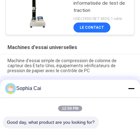
informatisée de test de
traction
USD/2900/SET MOQ:1 série
LE CONTACT
Machines d'essai universelles
Machine d'essai simple de compression de colonne de
capteur des Etats-Unis, équipements vérificateurs de
pression de papier avec le contrôle de PC
Machines d'essai universelles de colonne de double de moteur
Sophia Cai
à courant alternatif Pour le plastique/caoutchouc/tissu avec
la garantie de 1 an
machines d'essai de la température haute-basse de la
12:59 PM
vitesse 1~500mm/min/appareil de contrôle universels
compression de carton
Good day, what product are you looking for?
Catégories populaires
Tous