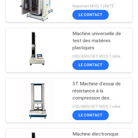
la machine 2000KN
Negotiate MOQ:1 UNITÉ
d'essai de Digital
LE CONTACT
Machine universelle de
test des matières
plastiques
USD/4500/SET MOQ:1 série
LE CONTACT
5T Machine d'essai de
résistance à la
compression des
matériaux
USD/6800/SET MOQ:1 série
LE CONTACT
Machine électronique