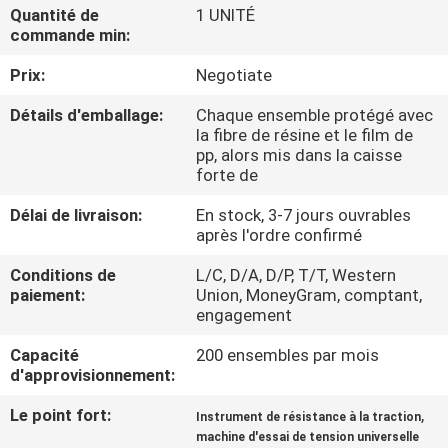
D'USINE
Quantité de
1 UNITÉ
commande min:
Prix:
Negotiate
CONTRÔLE
DE
Détails d'emballage:
Chaque ensemble protégé avec
la fibre de résine et le film de
QUALITÉ
pp, alors mis dans la caisse
forte de
CONTACTEZ-
Délai de livraison:
En stock, 3-7 jours ouvrables
après l'ordre confirmé
NOUS
Conditions de
L/C, D/A, D/P, T/T, Western
paiement:
Union, MoneyGram, comptant,
DEMANDEZ
engagement
UNE
Capacité
200 ensembles par mois
CITATION
d'approvisionnement:
Le point fort:
,
Instrument de résistance à la traction
PLAN
machine d'essai de tension universelle