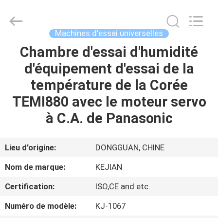
2026
GUANGDONG
KEJIAN
INSTRUMENT
CO.,LTD.
Machines d'essai universelles
All
Rights
Reserved.
Chambre d'essai d'humidité
MAISON
d'équipement d'essai de la
DES
température de la Corée
PRODUITS
TEMI880 avec le moteur servo
à C.A. de Panasonic
AU
SUJET
Lieu d'origine:
DONGGUAN, CHINE
DE
Nom de marque:
KEJIAN
NOUS
Certification:
ISO,CE and etc.
Numéro de modèle:
KJ-1067
VISITE