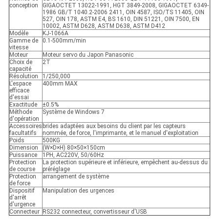
conception
GIGAOCTET 13022-1991, HGT 3849-2008, GIGAOCTET 6349-
1986 GB/T 1040.2-2006 2411, OIN 4587, ISO/TS 11405, OIN
527, OIN 178, ASTM E4, BS 1610, DIN 51221, OIN 7500, EN
10002, ASTM D628, ASTM D638, ASTM D412
Modèle
KJ-1066A
Gamme de
0.1-500mm/min
vitesse
Moteur
Moteur servo du Japon Panasonic
Choix de
2T
capacité
Résolution
1/250,000
L'espace
400mm MAX
efficace
d'essai
Exactitude
±0.5%
Méthode
Système de Windows 7
d'opération
Accessoires
brides adaptées aux besoins du client par les capteurs
facultatifs
nommée, de force, l'imprimante, et le manuel d'exploitation
Poids
500KG
Dimension
(W×D×H) 80×50×150cm
Puissance
1PH, AC220V, 50/60Hz
Protection
La protection supérieure et inférieure, empêchent au-dessus du
de course
préréglage
Protection
arrangement de système
de force
Dispositif
Manipulation des urgences
d'arrêt
d'urgence
Connecteur
RS232 connecteur, convertisseur d'USB