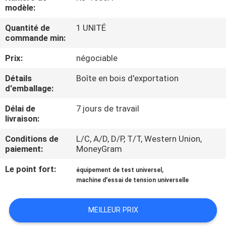
D'USINE
modèle:
Quantité de
1 UNITÉ
commande min:
CONTRÔLE
DE
Prix:
négociable
QUALITÉ
Détails
Boîte en bois d'exportation
d'emballage:
CONTACTEZ-
Délai de
7 jours de travail
livraison:
NOUS
Conditions de
L/C, A/D, D/P, T/T, Western Union,
paiement:
MoneyGram
DEMANDEZ
Le point fort:
,
équipement de test universel
UNE
machine d'essai de tension universelle
CITATION
MEILLEUR PRIX
PLAN