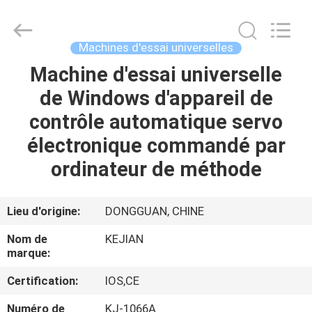
2026
GUANGDONG
KEJIAN
INSTRUMENT
CO.,LTD.
Machines d'essai universelles
All
Rights
Reserved.
Machine d'essai universelle
MAISON
de Windows d'appareil de
DES
contrôle automatique servo
PRODUITS
électronique commandé par
ordinateur de méthode
AU
SUJET
Lieu d'origine:
DONGGUAN, CHINE
DE
Nom de
KEJIAN
NOUS
marque:
Certification:
IOS,CE
VISITE
Numéro de
KJ-1066A