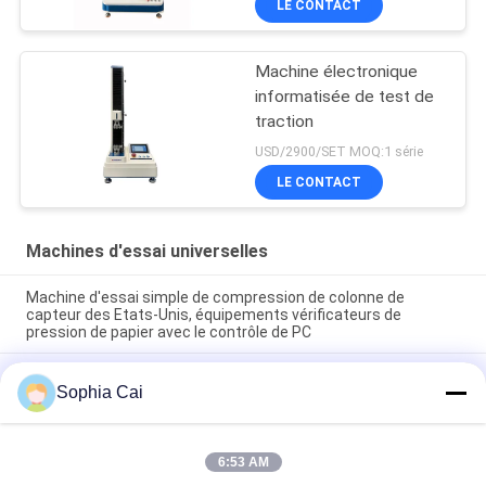
LE CONTACT
Machine électronique
informatisée de test de
traction
USD/2900/SET MOQ:1 série
LE CONTACT
Machines d'essai universelles
Machine d'essai simple de compression de colonne de
capteur des Etats-Unis, équipements vérificateurs de
pression de papier avec le contrôle de PC
Machines d'essai universelles de colonne de double de moteur
Sophia Cai
à courant alternatif Pour le plastique/caoutchouc/tissu avec
la garantie de 1 an
machines d'essai de la température haute-basse de la
6:53 AM
vitesse 1~500mm/min/appareil de contrôle universels