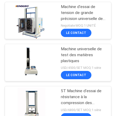
Machine d'essai de
tension de grande
précision universelle de
la machine 2000KN
Negotiate MOQ:1 UNITÉ
d'essai de Digital
LE CONTACT
Machine universelle de
test des matières
plastiques
USD/4500/SET MOQ:1 série
LE CONTACT
5T Machine d'essai de
résistance à la
compression des
matériaux
USD/6800/SET MOQ:1 série