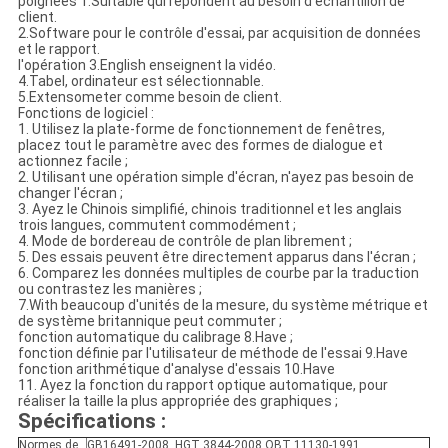
poignées 1.Suitable qui répondent au besoin d'échantillon de
client.
2.Software pour le contrôle d'essai, par acquisition de données
et le rapport.
l'opération 3.English enseignent la vidéo.
4.Tabel, ordinateur est sélectionnable.
5.Extensometer comme besoin de client.
Fonctions de logiciel :
1. Utilisez la plate-forme de fonctionnement de fenêtres,
placez tout le paramètre avec des formes de dialogue et
actionnez facile ;
2. Utilisant une opération simple d'écran, n'ayez pas besoin de
changer l'écran ;
3. Ayez le Chinois simplifié, chinois traditionnel et les anglais
trois langues, commutent commodément ;
4. Mode de bordereau de contrôle de plan librement ;
5. Des essais peuvent être directement apparus dans l'écran ;
6. Comparez les données multiples de courbe par la traduction
ou contrastez les manières ;
7.With beaucoup d'unités de la mesure, du système métrique et
de système britannique peut commuter ;
fonction automatique du calibrage 8.Have ;
fonction définie par l'utilisateur de méthode de l'essai 9.Have
fonction arithmétique d'analyse d'essais 10.Have
11. Ayez la fonction du rapport optique automatique, pour
réaliser la taille la plus appropriée des graphiques ;
Spécifications :
Normes de
GB16491-2008, HGT 3844-2008 QBT 11130-1991,