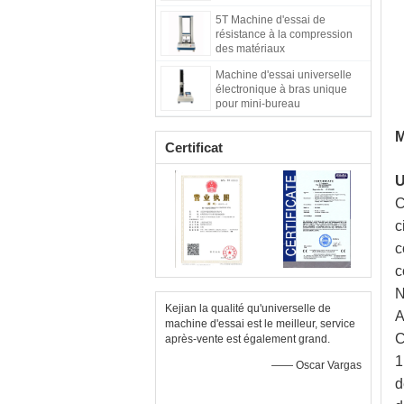
test de traction Testeur de
5T Machine d'essai de
tension Machine de test
résistance à la compression
d'étirement
des matériaux
Machine d'essai universelle
électronique à bras unique
pour mini-bureau
automatique, en plastique
M
Certificat
U
C
c
c
c
N
Kejian la qualité qu'universelle de
A
machine d'essai est le meilleur, service
C
après-vente est également grand.
1
—— Oscar Vargas
d