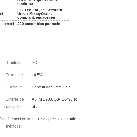
ouvrables après l'ordre
confirmé
L/C, D/A, D/P, T/T, Western
nt:
Union, MoneyGram,
comptant, engagement
onnement:
200 ensembles par mois
Contrôle:
PC
Exactitude:
±0.5%
Capteur:
Capteur des Etats-Unis
Critères de
ASTM D903, GB/T16491 et
conception:
etc.
Entraînement de la
Haute vis précise de boule
méthode: