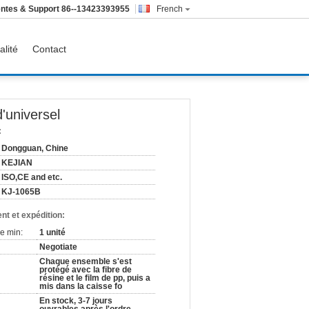
ntes & Support
86--13423393955
French
alité
Contact
'universel
:
Dongguan, Chine
KEJIAN
ISO,CE and etc.
KJ-1065B
nt et expédition:
e min:
1 unité
Negotiate
Chaque ensemble s'est
protégé avec la fibre de
résine et le film de pp, puis a
mis dans la caisse fo
En stock, 3-7 jours