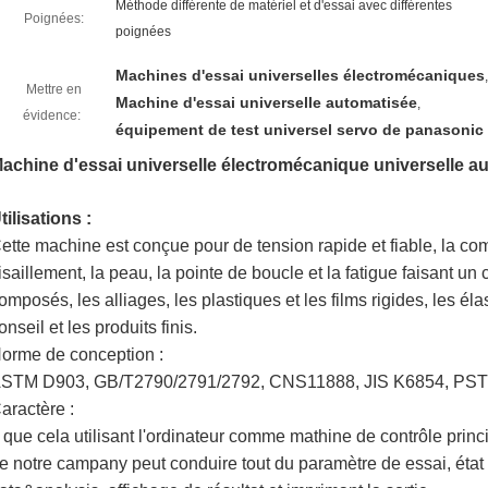
Méthode différente de matériel et d'essai avec différentes
Poignées:
poignées
Machines d'essai universelles électromécaniques
,
Mettre en
Machine d'essai universelle automatisée
,
évidence:
équipement de test universel servo de panasonic
achine d'essai universelle électromécanique universelle a
tilisations :
ette machine est conçue pour de tension rapide et fiable, la co
isaillement, la peau, la pointe de boucle et la fatigue faisant un
omposés, les alliages, les plastiques et les films rigides, les élas
onseil et les produits finis.
orme de conception :
STM D903, GB/T2790/2791/2792, CNS11888, JIS K6854, PS
aractère :
 que cela utilisant l'ordinateur comme mathine de contrôle princi
e notre campany peut conduire tout du paramètre de essai, état 