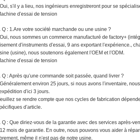
 Oui, s'il y a lieu, nos ingénieurs enregistreront pour se spécial
achine d'essai de tension
Q : 1.Are votre société marchande ou une usine ?
.
 Oui, nous sommes un commerce manufacturé de factory+ (intégra
isement d'instruments d'essai, 9 ans exportant l'expérience., cha
sine (usine), nous soutenons également l'OEM et l'ODM.
achine d'essai de tension
Q : Après qu'une commande soit passée, quand livrer ?
.
 Généralement environ 25 jours, si nous avons l'inventaire, no
'expédition d'ici 3 jours.
euillez se rendre compte que nos cycles de fabrication dépenden
pécifiques d'article.
Q : Que diriez-vous de la garantie avec des services après-ven
.
 12 mois de garantie. En outre, nous pouvons vous aider à répar
ibrement, même il n'est pas de notre usine.