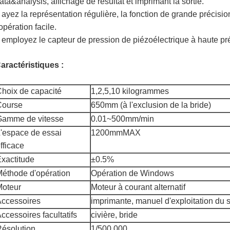
ata&analysis, affichage de résultat et imprimant la sortie.
 ayez la représentation régulière, la fonction de grande précision
'opération facile.
 employez le capteur de pression de piézoélectrique à haute pr
aractéristiques :
hoix de capacité
1,2,5,10 kilogrammes
Course
650mm (à l'exclusion de la bride)
Gamme de vitesse
0.01~500mm/min
'espace de essai
1200mmMAX
fficace
xactitude
±0.5%
éthode d'opération
Opération de Windows
Moteur
Moteur à courant alternatif
ccessoires
imprimante, manuel d'exploitation du 
ccessoires facultatifs
civière, bride
ésolution
1/500,000