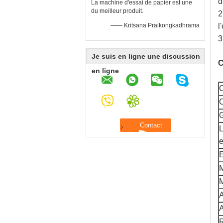
d
La machine d'essai de papier est une
du meilleur produit.
2
—— Kritsana Praikongkadhrama
l
3
Je suis en ligne une discussion
C
en ligne
C
L
e
E
M
A
A
R