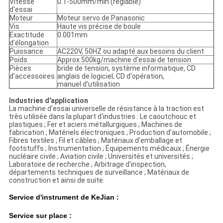
Vitesse
0.1-500mm/min (réglable)
d'essai
Moteur
Moteur servo de Panasonic
Vis
Haute vis précise de boule
Exactitude
0.001mm
d'élongation
Puissance
AC220V, 50HZ ou adapté aux besoins du client
Poids
Approx.500kg/machine d'essai de tension
Pièces
bride de tension, système informatique, CD
d'accessoires
anglais de logiciel, CD d'opération,
manuel d'utilisation
Industries d'application
La machine d'essai universelle de résistance à la traction est
très utilisée dans la plupart d'industries : Le caoutchouc et
plastiques ; Fer et aciers métallurgiques ; Machines de
fabrication ; Matériels électroniques ; Production d'automobile ;
Fibres textiles ; Fil et câbles ; Matériaux d'emballage et
footstuffs ; Instrumentation ; Équipements médicaux ; Énergie
nucléaire civile ; Aviation civile ; Universités et universités ;
Laboratoire de recherche ; Arbitrage d'inspection,
départements techniques de surveillance ; Matériaux de
construction et ainsi de suite.
Service d'instrument de KeJian :
Service sur place :