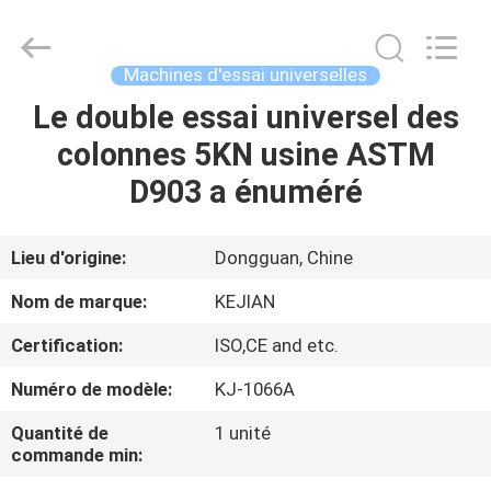
2026
GUANGDONG
KEJIAN
INSTRUMENT
CO.,LTD.
Machines d'essai universelles
All
Rights
Reserved.
Le double essai universel des
MAISON
colonnes 5KN usine ASTM
DES
D903 a énuméré
PRODUITS
Lieu d'origine:
Dongguan, Chine
AU
Nom de marque:
KEJIAN
SUJET
Certification:
ISO,CE and etc.
DE
Numéro de modèle:
KJ-1066A
NOUS
Quantité de
1 unité
commande min:
VISITE