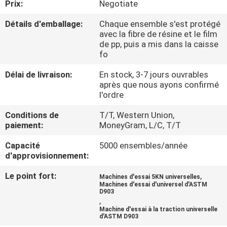
Prix:
Negotiate
D'USINE
Détails d'emballage:
Chaque ensemble s'est protégé
avec la fibre de résine et le film
CONTRÔLE
de pp, puis a mis dans la caisse
fo
DE
QUALITÉ
Délai de livraison:
En stock, 3-7 jours ouvrables
après que nous ayons confirmé
l'ordre
CONTACTEZ-
Conditions de
T/T, Western Union,
NOUS
paiement:
MoneyGram, L/C, T/T
Capacité
5000 ensembles/année
DEMANDEZ
d'approvisionnement:
UNE
Le point fort:
,
Machines d'essai 5KN universelles
Machines d'essai d'universel d'ASTM
CITATION
D903
,
Machine d'essai à la traction universelle
d'ASTM D903
PLAN