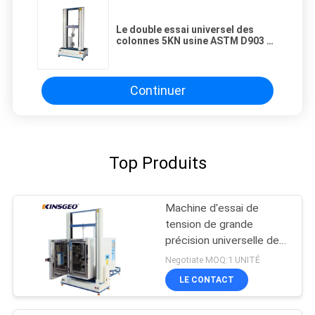
Le double essai universel des
colonnes 5KN usine ASTM D903 a
énuméré
Continuer
Top Produits
Machine d'essai de
tension de grande
précision universelle de
la machine 2000KN
Negotiate MOQ:1 UNITÉ
d'essai de Digital
LE CONTACT