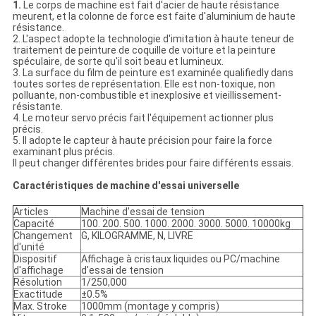
1.
Le corps de machine est fait d'acier de haute résistance
meurent, et la colonne de force est faite d'aluminium de haute
résistance.
2. L'aspect adopte la technologie d'imitation à haute teneur de
traitement de peinture de coquille de voiture et la peinture
spéculaire, de sorte qu'il soit beau et lumineux.
3. La surface du film de peinture est examinée qualifiedly dans
toutes sortes de représentation. Elle est non-toxique, non
polluante, non-combustible et inexplosive et vieillissement-
résistante.
4. Le moteur servo précis fait l'équipement actionner plus
précis.
5. Il adopte le capteur à haute précision pour faire la force
examinant plus précis.
Il peut changer différentes brides pour faire différents essais.
Caractéristiques de machine d'essai universelle
Articles
Machine d'essai de tension
Capacité
100. 200. 500. 1000. 2000. 3000. 5000. 10000kg
Changement
G, KILOGRAMME, N, LIVRE
d'unité
Dispositif
Affichage à cristaux liquides ou PC/machine
d'affichage
d'essai de tension
Résolution
1/250,000
Exactitude
±0.5%
Max. Stroke
1000mm (montage y compris)