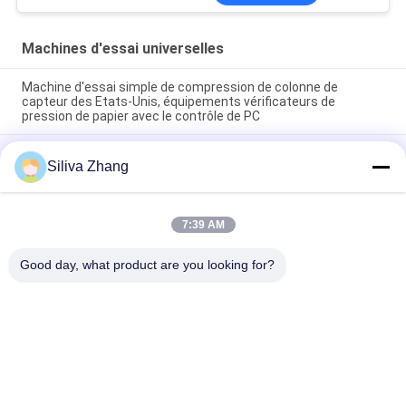
Machines d'essai universelles
Machine d'essai simple de compression de colonne de
capteur des Etats-Unis, équipements vérificateurs de
pression de papier avec le contrôle de PC
Machines d'essai universelles de colonne de double de moteur
Siliva Zhang
à courant alternatif Pour le plastique/caoutchouc/tissu avec
la garantie de 1 an
machines d'essai de la température haute-basse de la
7:39 AM
vitesse 1~500mm/min/appareil de contrôle universels
compression de carton
Good day, what product are you looking for?
Catégories populaires
Tous
Machines D'essai 
Équipement De Test 
Universelles
D'adhérence De Peau