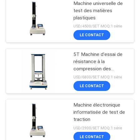
Machine universelle de
test des matières
plastiques
USD/4500/SET MOQ:1 série
LE CONTACT
5T Machine d'essai de
résistance à la
compression des
matériaux
USD/6800/SET MOQ:1 série
LE CONTACT
Machine électronique
informatisée de test de
traction
USD/2900/SET MOQ:1 série
LE CONTACT