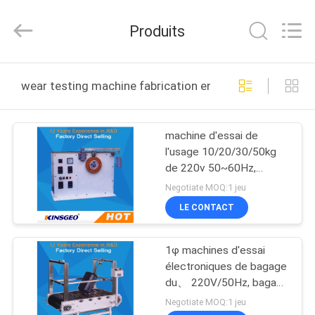
2026
GUANGDONG
KEJIAN
Produits
INSTRUMENT
CO.,LTD.
All
Rights
Reserved.
MAISON
wear testing machine fabrication en ligne
DES
machine d'essai de
PRODUITS
l'usage 10/20/30/50kg
de 220v 50~60Hz,
AU
équipement d'essai
Negotiate MOQ:1 jeu
d'usage
SUJET
LE CONTACT
DE
1φ machines d'essai
NOUS
électroniques de bagage
du、 220V/50Hz, bagage
à roues en bas de
VISITE
Negotiate MOQ:1 jeu