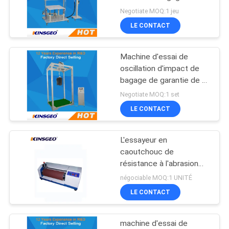
laminé à froid les
Negotiate MOQ:1 jeu
DU
feuilles/le matériel enduit
LE CONTACT
SITE
par poudre
Machine d'essai de
PRIVACY
oscillation d'impact de
POLICY
bagage de garantie de 1
an, appareil de contrôle
Negotiate MOQ:1 set
de choc de poignée de
LE CONTACT
valise
L'essayeur en
caoutchouc de
résistance à l'abrasion
DIN chausse la machine
négociable MOQ:1 UNITÉ
d'essai d'usure
LE CONTACT
machine d'essai de