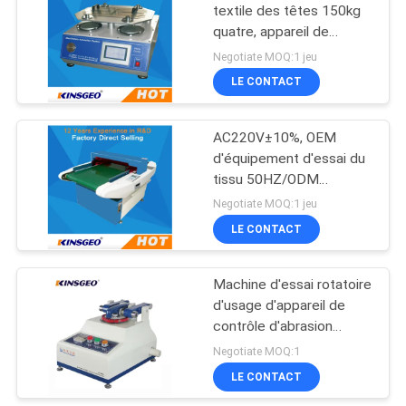
textile des têtes 150kg
quatre, appareil de
contrôle d'abrasion de
Negotiate MOQ:1 jeu
Pilling Martindale avec la
LE CONTACT
garantie 12 mois
AC220V±10%, OEM
d'équipement d'essai du
tissu 50HZ/ODM
automatiques 120kg
Negotiate MOQ:1 jeu
disponible
LE CONTACT
Machine d'essai rotatoire
d'usage d'appareil de
contrôle d'abrasion
d'usage de Taber
Negotiate MOQ:1
électronique
LE CONTACT