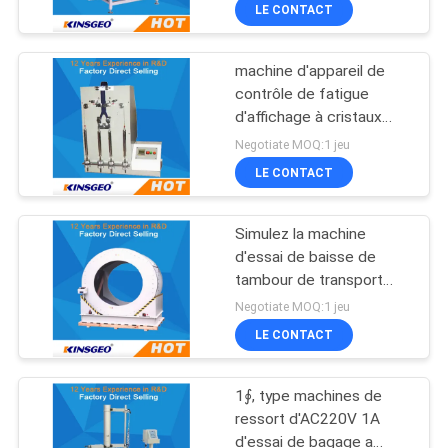
l'appareil de contrôle
LE CONTACT
D'USINE
d'escaliers
machine d'appareil de
CONTRÔLE
contrôle de fatigue
DE
d'affichage à cristaux
liquides de 75mm,
QUALITÉ
Negotiate MOQ:1 jeu
machine d'essai de
LE CONTACT
fatigue dynamique avec
CONTACTEZ-
le poids 35kg
Simulez la machine
NOUS
d'essai de baisse de
tambour de transport
pour des dommages de
DEMANDEZ
Negotiate MOQ:1 jeu
essai avec le type de
LE CONTACT
UNE
ressort, 1.79kg/mm
CITATION
1∮, type machines de
ressort d'AC220V 1A
PLAN
d'essai de bagage a